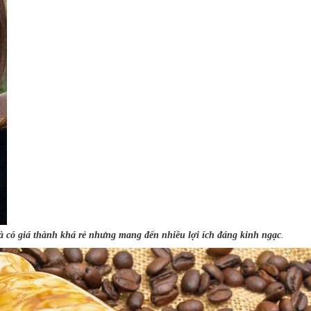
 và có giá thành khá rẻ nhưng mang đến nhiều lợi ích đáng kinh ngạc
.