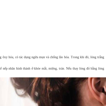
g ôxy hóa, có tác dụng ngừa mụn và chống lão hóa. Trong khi đó, lòng trắng
hế nếp nhăn hình thành ở khóe mắt, miệng, trán. Nếu thay lòng đỏ bằng lòng