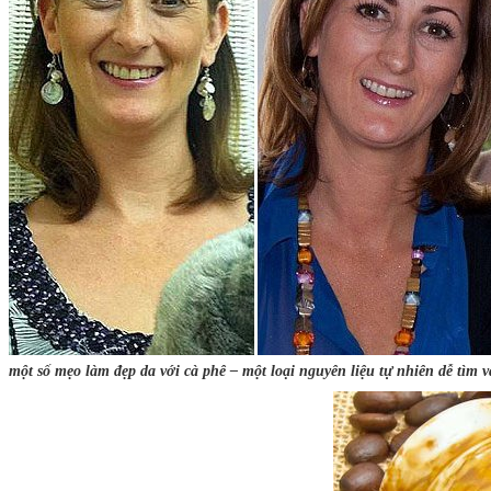
một số mẹo làm đẹp da với cà phê – một loại nguyên liệu tự nhiên dễ tìm