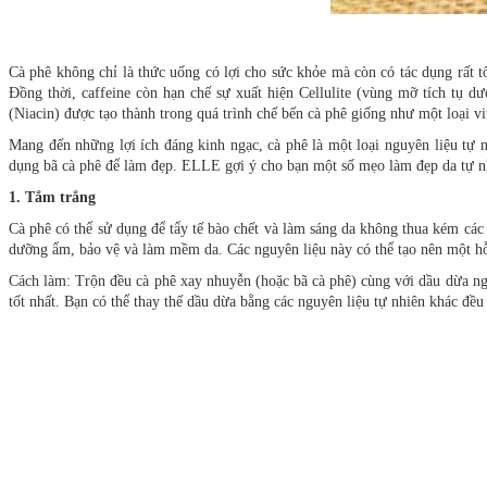
Cà phê không chỉ là thức uống có lợi cho sức khỏe mà còn có tác dụng rất t
Đồng thời, caffeine còn hạn chế sự xuất hiện Cellulite (vùng mỡ tích tụ d
(Niacin) được tạo thành trong quá trình chế bến cà phê giống như một loại vit
Mang đến những lợi ích đáng kinh ngạc, cà phê là một loại nguyên liệu tự 
dụng bã cà phê để làm đẹp. ELLE gợi ý cho bạn một số mẹo làm đẹp da tự nh
1. Tắm trắng
Cà phê có thể sử dụng để tẩy tế bào chết và làm sáng da không thua kém các
dưỡng ẩm, bảo vệ và làm mềm da. Các nguyên liệu này có thể tạo nên một hỗ
Cách làm: Trộn đều cà phê xay nhuyễn (hoặc bã cà phê) cùng với dầu dừa ng
tốt nhất. Bạn có thể thay thế dầu dừa bằng các nguyên liệu tự nhiên khác đều