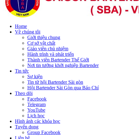
Home
Về chúng tôi
Giới thiệu chung
Cơ sở vật chất
Giáo viên chủ nhiệm
Hành trình và phát triển
Thành viên Bartender Thế Giới
Nơi tin tưởng khởi nghiệp Bartender
Tin tức
Sự kiện
Tin từ hội Bartender Sài gòn
Hội Bartender Sài Gòn qua Báo Chí
Theo dõi
Facebook
Telegram
YouTube
Lịch học
Hình ảnh các khóa học
Tuyển dụng
Group Facebook
Liên hệ