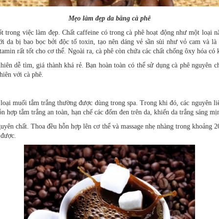
Mẹo làm đẹp da bằng cà phê
ốt trong việc làm đẹp. Chất caffeine có trong cà phê hoạt động như một loại 
ưới da bị bao bọc bởi độc tố toxin, tạo nên dáng vẻ sần sùi như vỏ cam và là
amin rất tốt cho cơ thể. Ngoài ra, cà phê còn chứa các chất chống ôxy hóa có k
nhiên dễ tìm, giá thành khá rẻ. Bạn hoàn toàn có thể sử dụng cà phê nguyên c
iên với cà phê.
 loại muối tắm trắng thường được dùng trong spa. Trong khi đó, các nguyên li
n hợp tắm trắng an toàn, hạn chế các đốm đen trên da, khiến da trắng sáng m
uyên chất. Thoa đều hỗn hợp lên cơ thể và massage nhẹ nhàng trong khoảng 20 
 được.