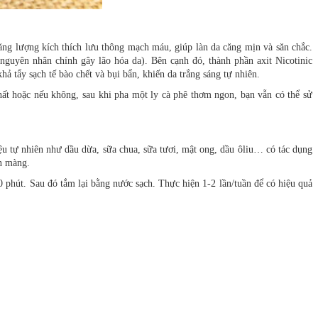
năng lượng kích thích lưu thông mạch máu, giúp làn da căng mịn và săn chắc.
 nguyên nhân chính gây lão hóa da). Bên cạnh đó, thành phần axit Nicotinic
hả tẩy sạch tế bào chết và bụi bẩn, khiến da trắng sáng tự nhiên.
hất hoặc nếu không, sau khi pha một ly cà phê thơm ngon, bạn vẫn có thể sử
ệu tự nhiên như dầu dừa, sữa chua, sữa tươi, mật ong, dầu ôliu… có tác dụng
ịn màng.
phút. Sau đó tắm lại bằng nước sạch. Thực hiện 1-2 lần/tuần để có hiệu quả