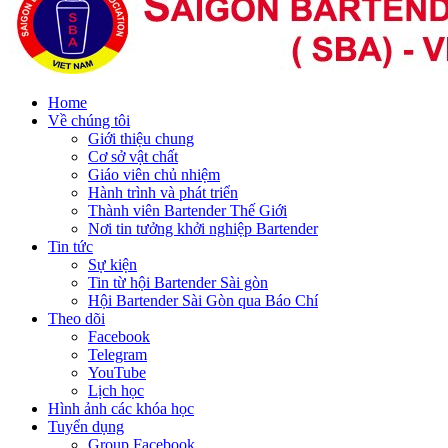
Home
Về chúng tôi
Giới thiệu chung
Cơ sở vật chất
Giáo viên chủ nhiệm
Hành trình và phát triển
Thành viên Bartender Thế Giới
Nơi tin tưởng khởi nghiệp Bartender
Tin tức
Sự kiện
Tin từ hội Bartender Sài gòn
Hội Bartender Sài Gòn qua Báo Chí
Theo dõi
Facebook
Telegram
YouTube
Lịch học
Hình ảnh các khóa học
Tuyển dụng
Group Facebook