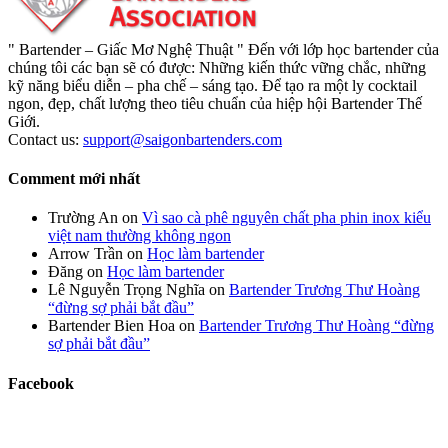
" Bartender – Giấc Mơ Nghệ Thuật " Đến với lớp học bartender của
chúng tôi các bạn sẽ có được: Những kiến thức vững chắc, những
kỹ năng biểu diễn – pha chế – sáng tạo. Để tạo ra một ly cocktail
ngon, đẹp, chất lượng theo tiêu chuẩn của hiệp hội Bartender Thế
Giới.
Contact us:
support@saigonbartenders.com
Comment mới nhất
Trường An
on
Vì sao cà phê nguyên chất pha phin inox kiểu
việt nam thường không ngon
Arrow Trần
on
Học làm bartender
Đăng
on
Học làm bartender
Lê Nguyễn Trọng Nghĩa
on
Bartender Trương Thư Hoàng
“đừng sợ phải bắt đầu”
Bartender Bien Hoa
on
Bartender Trương Thư Hoàng “đừng
sợ phải bắt đầu”
Facebook