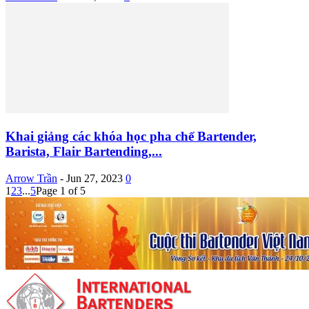
Khai giảng các khóa học pha chế Bartender,
Barista, Flair Bartending,...
Arrow Trần
-
Jun 27, 2023
0
1
2
3
...
5
Page 1 of 5