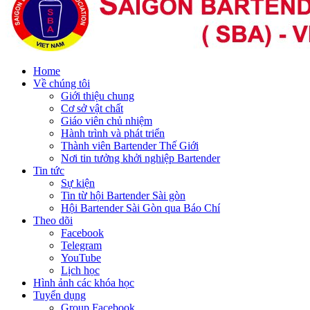
Home
Về chúng tôi
Giới thiệu chung
Cơ sở vật chất
Giáo viên chủ nhiệm
Hành trình và phát triển
Thành viên Bartender Thế Giới
Nơi tin tưởng khởi nghiệp Bartender
Tin tức
Sự kiện
Tin từ hội Bartender Sài gòn
Hội Bartender Sài Gòn qua Báo Chí
Theo dõi
Facebook
Telegram
YouTube
Lịch học
Hình ảnh các khóa học
Tuyển dụng
Group Facebook