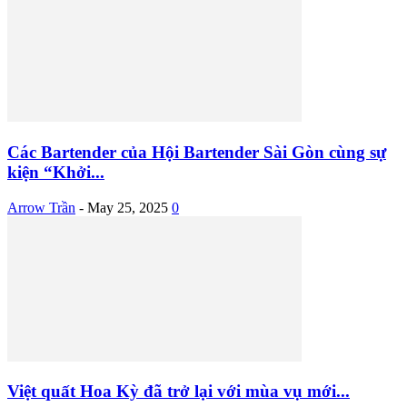
Các Bartender của Hội Bartender Sài Gòn cùng sự
kiện “Khởi...
Arrow Trần
-
May 25, 2025
0
Việt quất Hoa Kỳ đã trở lại với mùa vụ mới...