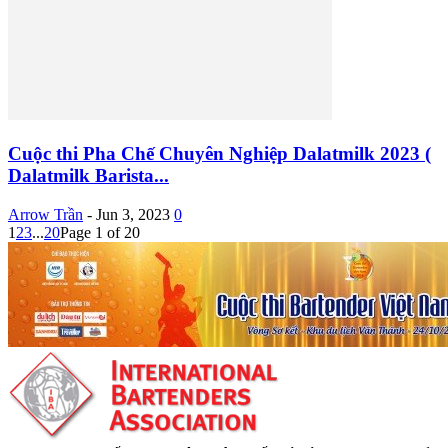
Cuộc thi Pha Chế Chuyên Nghiệp Dalatmilk 2023 (
Dalatmilk Barista...
Arrow Trần
-
Jun 3, 2023
0
1
2
3
...
20
Page 1 of 20