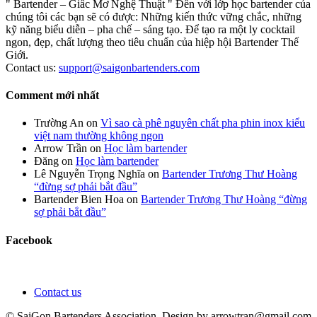
" Bartender – Giấc Mơ Nghệ Thuật " Đến với lớp học bartender của
chúng tôi các bạn sẽ có được: Những kiến thức vững chắc, những
kỹ năng biểu diễn – pha chế – sáng tạo. Để tạo ra một ly cocktail
ngon, đẹp, chất lượng theo tiêu chuẩn của hiệp hội Bartender Thế
Giới.
Contact us:
support@saigonbartenders.com
Comment mới nhất
Trường An
on
Vì sao cà phê nguyên chất pha phin inox kiểu
việt nam thường không ngon
Arrow Trần
on
Học làm bartender
Đăng
on
Học làm bartender
Lê Nguyễn Trọng Nghĩa
on
Bartender Trương Thư Hoàng
“đừng sợ phải bắt đầu”
Bartender Bien Hoa
on
Bartender Trương Thư Hoàng “đừng
sợ phải bắt đầu”
Facebook
Contact us
© SaiGon Bartenders Association. Design by
arrowtran@gmail.com