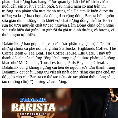
phẩm chất lượng hảo hạng, được quản lý chặt chẽ từ khâu chăn
nuôi đến sản xuất và phân phối. Sau nhiều năm có mặt trên thị
trường, sản phẩm sữa tươi thanh trùng của Dalatmilk luôn được tin
tưởng và là sự lựa chọn của đông đảo cộng đồng Barista bởi nguồn
sữa giàu dinh dưỡng, tinh khiết với chất lượng đồng nhất từ 100%
sữa bò tươi nguyên chất từ cao nguyên Lâm Đồng cùng công nghệ
sản xuất hiện đại giúp lưu giữ tối đa giá trị dinh dưỡng và hương vị
thơm ngon tự nhiên.
Dalatmilk tự hào góp phần vào các “tác phẩm nghệ thuật” đến từ
những chuỗi cà phê nổi tiếng như Starbucks, Highlands Coffee, The
Coffee Bean & Tea Leaf, The Coffee House, Elle Cafe… hay trở
thành đối tác của những “ông lớn” trong ngành thực phẩm, đồ uống
khác như McDonalds, Tous Les Jours, Paris Baguette, Givral…
Dalatmilk cũng không ngừng cải tiến để nguồn sữa tươi thanh trùng
Dalatmilk đạt chất lượng ưu việt tốt nhất dành riêng cho pha chế, từ
đó giúp cho các Barista có thể tạo nên các tác phẩm thức uống sáng
tạo (không cồn) đặc trưng và ấn tượng.