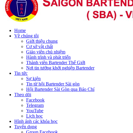
Home
Về chúng tôi
Giới thiệu chung
Cơ sở vật chất
Giáo viên chủ nhiệm
Hành trình và phát triển
Thành viên Bartender Thế Giới
Nơi tin tưởng khởi nghiệp Bartender
Tin tức
Sự kiện
Tin từ hội Bartender Sài gòn
Hội Bartender Sài Gòn qua Báo Chí
Theo dõi
Facebook
Telegram
YouTube
Lịch học
Hình ảnh các khóa học
Tuyển dụng
Group Facebook