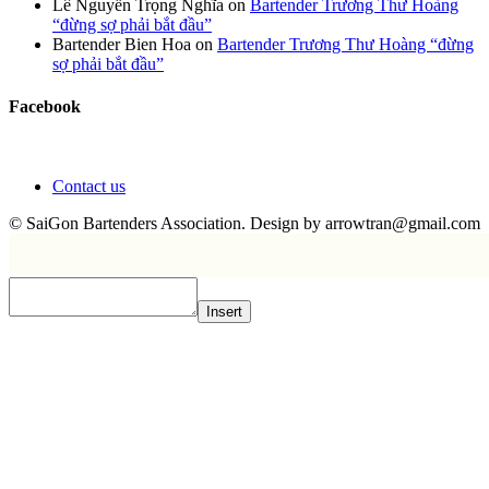
Lê Nguyễn Trọng Nghĩa
on
Bartender Trương Thư Hoàng
“đừng sợ phải bắt đầu”
Bartender Bien Hoa
on
Bartender Trương Thư Hoàng “đừng
sợ phải bắt đầu”
Facebook
Contact us
© SaiGon Bartenders Association. Design by
arrowtran@gmail.com
Insert