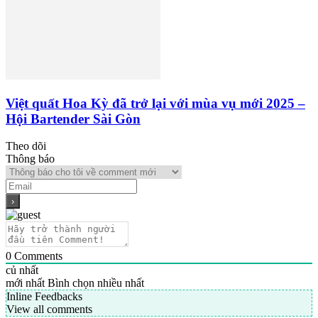
Việt quất Hoa Kỳ đã trở lại với mùa vụ mới 2025 –
Hội Bartender Sài Gòn
Theo dõi
Thông báo
0
Comments
củ nhất
mới nhất
Bình chọn nhiều nhất
Inline Feedbacks
View all comments