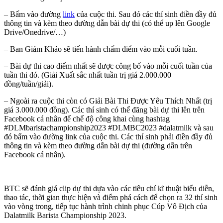
– Bấm vào đường
link
của cuộc thi. Sau đó các thí sinh điền đầy đủ
thông tin và kèm theo đường dẫn bài dự thi (có thể up lên Google
Drive/Onedrive/…)
– Ban Giám Khảo sẽ tiến hành chấm điểm vào mỗi cuối tuần.
– Bài dự thi cao điểm nhất sẽ được công bố vào mỗi cuối tuần của
tuần thi đó. (Giải Xuất sắc nhất tuần trị giá 2.000.000
đồng/tuần/giải).
– Ngoài ra cuộc thi còn có Giải Bài Thi Được Yêu Thích Nhất (trị
giá 3.000.000 đồng). Các thí sinh có thể đăng bài dự thi lên trên
Facebook cá nhân để chế độ công khai cùng hashtag
#DLMbaristachampionship2023 #DLMBC2023 #dalatmilk và sau
đó bấm vào đường link của cuộc thi. Các thí sinh phải điền đầy đủ
thông tin và kèm theo đường dẫn bài dự thi (đường dẫn trên
Facebook cá nhân).
BTC sẽ đánh giá clip dự thi dựa vào các tiêu chí kĩ thuật biểu diễn,
thao tác, thời gian thực hiện và điểm phá cách để chọn ra 32 thí sinh
vào vòng trong, tiếp tục hành trình chinh phục Cúp Vô Địch của
Dalatmilk Barista Championship 2023.