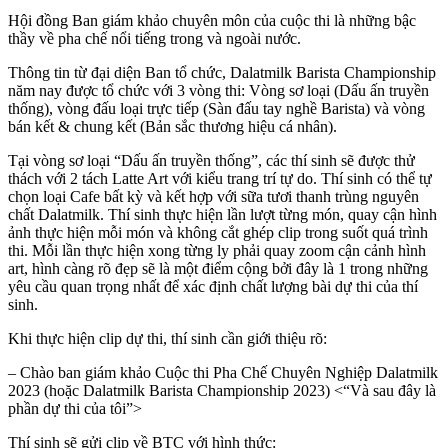
Hội đồng Ban giám khảo chuyên môn của cuộc thi là những bậc
thầy về pha chế nổi tiếng trong và ngoài nước.
Thông tin từ đại diện Ban tổ chức, Dalatmilk Barista Championship
năm nay được tổ chức với 3 vòng thi: Vòng sơ loại (Dấu ấn truyền
thống), vòng đấu loại trực tiếp (Sàn đấu tay nghề Barista) và vòng
bán kết & chung kết (Bản sắc thương hiệu cá nhân).
Tại vòng sơ loại “Dấu ấn truyền thống”, các thí sinh sẽ được thử
thách với 2 tách Latte Art với kiểu trang trí tự do. Thí sinh có thể tự
chọn loại Cafe bất kỳ và kết hợp với sữa tươi thanh trùng nguyên
chất Dalatmilk. Thí sinh thực hiện lần lượt từng món, quay cận hình
ảnh thực hiện mỗi món và không cắt ghép clip trong suốt quá trình
thi. Mỗi lần thực hiện xong từng ly phải quay zoom cận cảnh hình
art, hình càng rõ đẹp sẽ là một điểm cộng bởi đây là 1 trong những
yêu cầu quan trọng nhất để xác định chất lượng bài dự thi của thí
sinh.
Khi thực hiện clip dự thi, thí sinh cần giới thiệu rõ:
– Chào ban giám khảo Cuộc thi Pha Chế Chuyên Nghiệp Dalatmilk
2023 (hoặc Dalatmilk Barista Championship 2023) <“Và sau đây là
phần dự thi của tôi”>
Thí sinh sẽ gửi clip về BTC với hình thức: