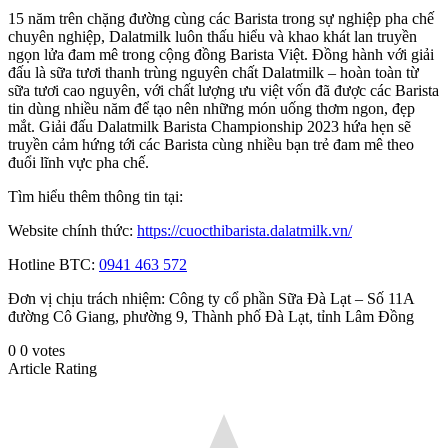
15 năm trên chặng đường cùng các Barista trong sự nghiệp pha chế
chuyên nghiệp, Dalatmilk luôn thấu hiểu và khao khát lan truyền
ngọn lửa đam mê trong cộng đồng Barista Việt. Đồng hành với giải
đấu là sữa tươi thanh trùng nguyên chất Dalatmilk – hoàn toàn từ
sữa tươi cao nguyên, với chất lượng ưu việt vốn đã được các Barista
tin dùng nhiều năm để tạo nên những món uống thơm ngon, đẹp
mắt. Giải đấu Dalatmilk Barista Championship 2023 hứa hẹn sẽ
truyền cảm hứng tới các Barista cùng nhiều bạn trẻ đam mê theo
đuổi lĩnh vực pha chế.
Tìm hiểu thêm thông tin tại:
Website chính thức:
https://cuocthibarista.dalatmilk.vn/
Hotline BTC:
0941 463 572
Đơn vị chịu trách nhiệm: Công ty cổ phần Sữa Đà Lạt – Số 11A
đường Cô Giang, phường 9, Thành phố Đà Lạt, tỉnh Lâm Đồng
0
0
votes
Article Rating