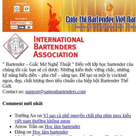
" Bartender – Giấc Mơ Nghệ Thuật " Đến với lớp học bartender của
chúng tôi các bạn sẽ có được: Những kiến thức vững chắc, những
kỹ năng biểu diễn – pha chế – sáng tạo. Để tạo ra một ly cocktail
ngon, đẹp, chất lượng theo tiêu chuẩn của hiệp hội Bartender Thế
Giới.
Contact us:
support@saigonbartenders.com
Comment mới nhất
Trường An
on
Vì sao cà phê nguyên chất pha phin inox kiểu
việt nam thường không ngon
Arrow Trần
on
Học làm bartender
Đăng
on
Học làm bartender