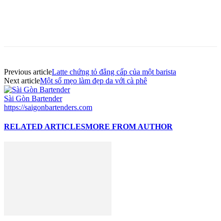
Previous article
Latte chứng tỏ đẳng cấp của một barista
Next article
Một số mẹo làm đẹp da với cà phê
Sài Gòn Bartender
https://saigonbartenders.com
RELATED ARTICLES
MORE FROM AUTHOR