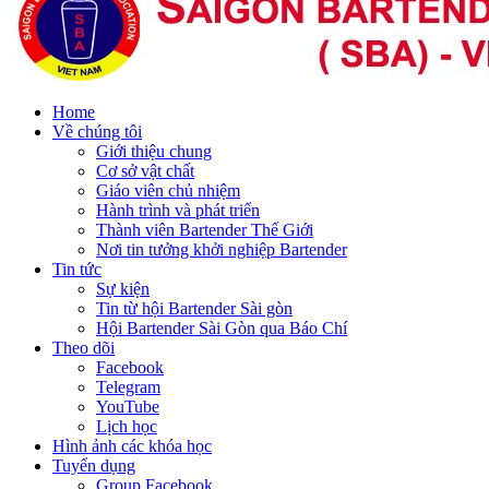
Home
Về chúng tôi
Giới thiệu chung
Cơ sở vật chất
Giáo viên chủ nhiệm
Hành trình và phát triển
Thành viên Bartender Thế Giới
Nơi tin tưởng khởi nghiệp Bartender
Tin tức
Sự kiện
Tin từ hội Bartender Sài gòn
Hội Bartender Sài Gòn qua Báo Chí
Theo dõi
Facebook
Telegram
YouTube
Lịch học
Hình ảnh các khóa học
Tuyển dụng
Group Facebook