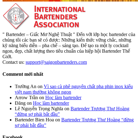
" Bartender – Giấc Mơ Nghệ Thuật " Đến với lớp học bartender của
chúng tôi các bạn sẽ có được: Những kiến thức vững chắc, những
kỹ năng biểu diễn – pha chế – sáng tạo. Để tạo ra một ly cocktail
ngon, đẹp, chất lượng theo tiêu chuẩn của hiệp hội Bartender Thế
Giới.
Contact us:
support@saigonbartenders.com
Comment mới nhất
Trường An
on
Vì sao cà phê nguyên chất pha phin inox kiểu
việt nam thường không ngon
Arrow Trần
on
Học làm bartender
Đăng
on
Học làm bartender
Lê Nguyễn Trọng Nghĩa
on
Bartender Trương Thư Hoàng
“đừng sợ phải bắt đầu”
Bartender Bien Hoa
on
Bartender Trương Thư Hoàng “đừng
sợ phải bắt đầu”
Facebook