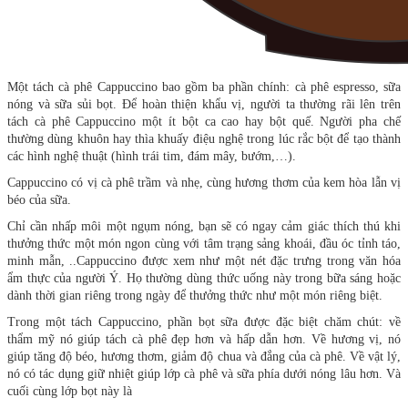
Một tách cà phê Cappuccino bao gồm ba phần chính: cà phê espresso, sữa
nóng và sữa sủi bọt. Để hoàn thiện khẩu vị, người ta thường rãi lên trên
tách cà phê Cappuccino một ít bột ca cao hay bột quế. Người pha chế
thường dùng khuôn hay thìa khuấy điệu nghệ trong lúc rắc bột để tạo thành
các hình nghệ thuật (hình trái tim, đám mây, bướm,…).
Cappuccino có vị cà phê trầm và nhẹ, cùng hương thơm của kem hòa lẫn vị
béo của sữa.
Chỉ cần nhấp môi một ngụm nóng, bạn sẽ có ngay cảm giác thích thú khi
thưởng thức một món ngon cùng với tâm trạng sảng khoái, đầu óc tỉnh táo,
minh mẫn, ..Cappuccino được xem như một nét đặc trưng trong văn hóa
ẩm thực của người Ý. Họ thường dùng thức uống này trong bữa sáng hoặc
dành thời gian riêng trong ngày để thưởng thức như một món riêng biệt.
Trong một tách Cappuccino, phần bọt sữa được đặc biệt chăm chút: về
thẩm mỹ nó giúp tách cà phê đẹp hơn và hấp dẫn hơn. Về hương vị, nó
giúp tăng độ béo, hương thơm, giảm độ chua và đắng của cà phê. Về vật lý,
nó có tác dụng giữ nhiệt giúp lớp cà phê và sữa phía dưới nóng lâu hơn. Và
cuối cùng lớp bọt này là