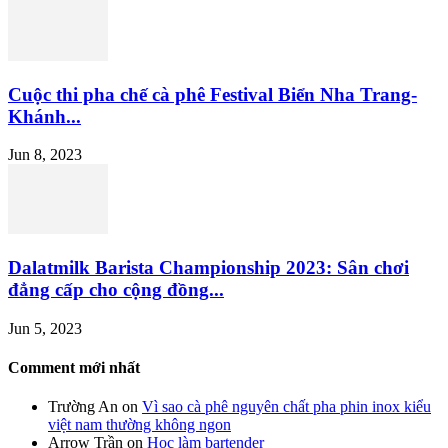
Cuộc thi pha chế cà phê Festival Biển Nha Trang-
Khánh...
Jun 8, 2023
Dalatmilk Barista Championship 2023: Sân chơi
đẳng cấp cho cộng đồng...
Jun 5, 2023
Comment mới nhất
Trường An
on
Vì sao cà phê nguyên chất pha phin inox kiểu
việt nam thường không ngon
Arrow Trần
on
Học làm bartender