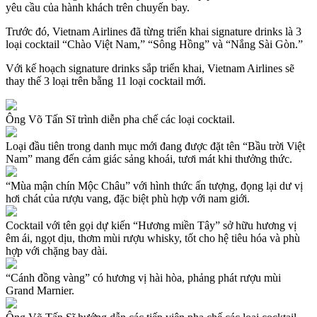
yêu cầu của hành khách trên chuyến bay.
Trước đó, Vietnam Airlines đã từng triển khai signature drinks là 3
loại cocktail “Chào Việt Nam,” “Sông Hồng” và “Nắng Sài Gòn.”
Với kế hoạch signature drinks sắp triển khai, Vietnam Airlines sẽ
thay thế 3 loại trên bằng 11 loại cocktail mới.
Ông Võ Tấn Sĩ trình diễn pha chế các loại cocktail.
Loại đầu tiên trong danh mục mới đang được đặt tên “Bầu trời Việt
Nam” mang đến cảm giác sảng khoái, tươi mát khi thưởng thức.
“Mùa mận chín Mộc Châu” với hình thức ấn tượng, đọng lại dư vị
hơi chát của rượu vang, đặc biệt phù hợp với nam giới.
Cocktail với tên gọi dự kiến “Hương miền Tây” sở hữu hương vị
êm ái, ngọt dịu, thơm mùi rượu whisky, tốt cho hệ tiêu hóa và phù
hợp với chặng bay dài.
“Cánh đồng vàng” có hương vị hài hòa, phảng phát rượu mùi
Grand Marnier.