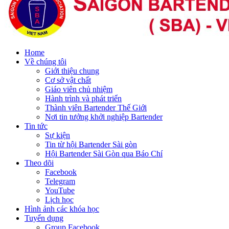
Home
Về chúng tôi
Giới thiệu chung
Cơ sở vật chất
Giáo viên chủ nhiệm
Hành trình và phát triển
Thành viên Bartender Thế Giới
Nơi tin tưởng khởi nghiệp Bartender
Tin tức
Sự kiện
Tin từ hội Bartender Sài gòn
Hội Bartender Sài Gòn qua Báo Chí
Theo dõi
Facebook
Telegram
YouTube
Lịch học
Hình ảnh các khóa học
Tuyển dụng
Group Facebook