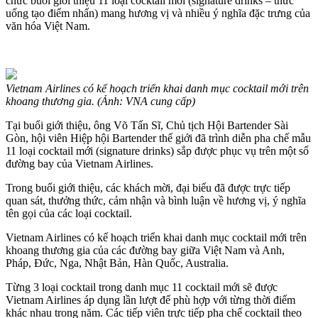
chức buổi giới thiệu 11 loại cocktail mới (signature drinks – thức
uống tạo điểm nhấn) mang hương vị và nhiều ý nghĩa đặc trưng của
văn hóa Việt Nam.
Vietnam Airlines có kế hoạch triển khai danh mục cocktail mới trên
khoang thương gia. (Ảnh: VNA cung cấp)
Tại buổi giới thiệu, ông Võ Tấn Sĩ, Chủ tịch Hội Bartender Sài
Gòn, hội viên Hiệp hội Bartender thế giới đã trình diễn pha chế mẫu
11 loại cocktail mới (signature drinks) sắp được phục vụ trên một số
đường bay của Vietnam Airlines.
Trong buổi giới thiệu, các khách mời, đại biểu đã được trực tiếp
quan sát, thưởng thức, cảm nhận và bình luận về hương vị, ý nghĩa
tên gọi của các loại cocktail.
Vietnam Airlines có kế hoạch triển khai danh mục cocktail mới trên
khoang thương gia của các đường bay giữa Việt Nam và Anh,
Pháp, Đức, Nga, Nhật Bản, Hàn Quốc, Australia.
Từng 3 loại cocktail trong danh mục 11 cocktail mới sẽ được
Vietnam Airlines áp dụng lần lượt để phù hợp với từng thời điểm
khác nhau trong năm. Các tiếp viên trực tiếp pha chế cocktail theo