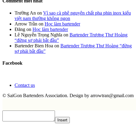
Comment mới nhất
Trường An
on
Vì sao cà phê nguyên chất pha phin inox kiểu
việt nam thường không ngon
Arrow Trần
on
Học làm bartender
Đăng
on
Học làm bartender
Lê Nguyễn Trọng Nghĩa
on
Bartender Trương Thư Hoàng
“đừng sợ phải bắt đầu”
Bartender Bien Hoa
on
Bartender Trương Thư Hoàng “đừng
sợ phải bắt đầu”
Facebook
Contact us
© SaiGon Bartenders Association. Design by
arrowtran@gmail.com
Insert