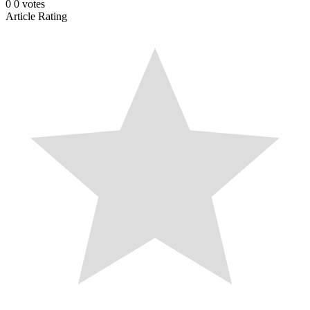
0
0
votes
Article Rating