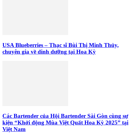
USA Blueberries – Thạc sĩ Bùi Thị Minh Thủy,
chuyên gia về dinh dưỡng tại Hoa Kỳ
Các Bartender của Hội Bartender Sài Gòn cùng sự
kiện “Khởi động Mùa Việt Quất Hoa Kỳ 2025” tại
Việt Nam