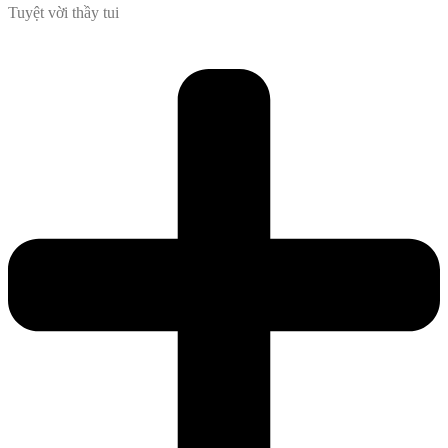
Tuyệt vời thầy tui