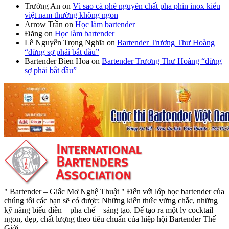
Trường An
on
Vì sao cà phê nguyên chất pha phin inox kiểu
việt nam thường không ngon
Arrow Trần
on
Học làm bartender
Đăng
on
Học làm bartender
Lê Nguyễn Trọng Nghĩa
on
Bartender Trương Thư Hoàng
“đừng sợ phải bắt đầu”
Bartender Bien Hoa
on
Bartender Trương Thư Hoàng “đừng
sợ phải bắt đầu”
" Bartender – Giấc Mơ Nghệ Thuật " Đến với lớp học bartender của
chúng tôi các bạn sẽ có được: Những kiến thức vững chắc, những
kỹ năng biểu diễn – pha chế – sáng tạo. Để tạo ra một ly cocktail
ngon, đẹp, chất lượng theo tiêu chuẩn của hiệp hội Bartender Thế
Giới.