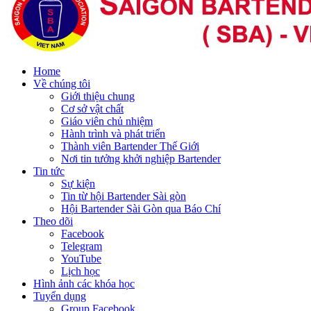
Home
Về chúng tôi
Giới thiệu chung
Cơ sở vật chất
Giáo viên chủ nhiệm
Hành trình và phát triển
Thành viên Bartender Thế Giới
Nơi tin tưởng khởi nghiệp Bartender
Tin tức
Sự kiện
Tin từ hội Bartender Sài gòn
Hội Bartender Sài Gòn qua Báo Chí
Theo dõi
Facebook
Telegram
YouTube
Lịch học
Hình ảnh các khóa học
Tuyển dụng
Group Facebook