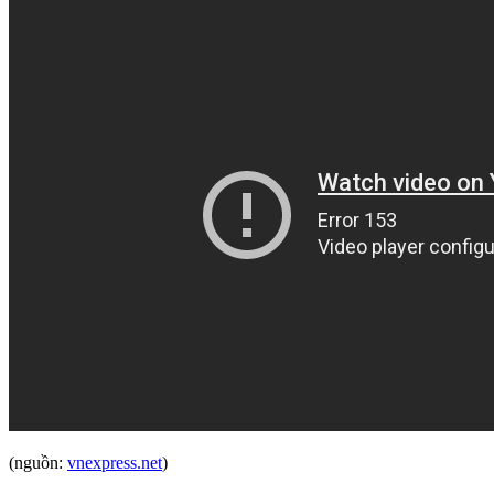
(nguồn:
vnexpress.net
)