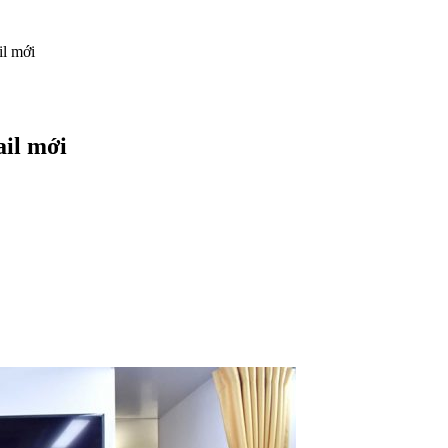
il mới
ail mới