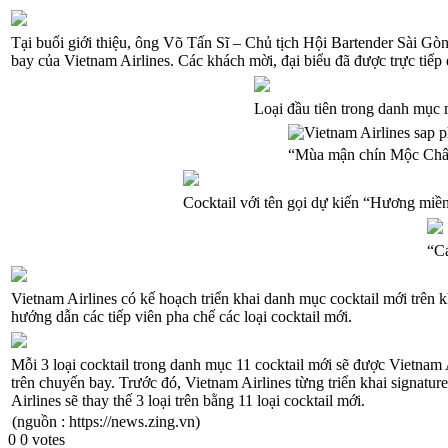
Tại buổi giới thiệu, ông Võ Tấn Sĩ – Chủ tịch Hội Bartender Sài Gòn,
bay của Vietnam Airlines. Các khách mời, đại biểu đã được trực tiếp 
Loại đầu tiên trong danh mục 
“Mùa mận chín Mộc Châu” 
Cocktail với tên gọi dự kiến “Hương miền
“Cá
Vietnam Airlines có kế hoạch triển khai danh mục cocktail mới trê
hướng dẫn các tiếp viên pha chế các loại cocktail mới.
Mỗi 3 loại cocktail trong danh mục 11 cocktail mới sẽ được Vietnam A
trên chuyến bay. Trước đó, Vietnam Airlines từng triển khai signatu
Airlines sẽ thay thế 3 loại trên bằng 11 loại cocktail mới.
(nguồn : https://news.zing.vn)
0
0
votes