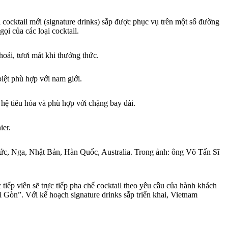
i cocktail mới (signature drinks) sắp được phục vụ trên một số đường
ọi của các loại cocktail.
oái, tươi mát khi thưởng thức.
iệt phù hợp với nam giới.
hệ tiêu hóa và phù hợp với chặng bay dài.
ier.
Đức, Nga, Nhật Bản, Hàn Quốc, Australia. Trong ảnh: ông Võ Tấn Sĩ
tiếp viên sẽ trực tiếp pha chế cocktail theo yêu cầu của hành khách
i Gòn”. Với kế hoạch signature drinks sắp triển khai, Vietnam