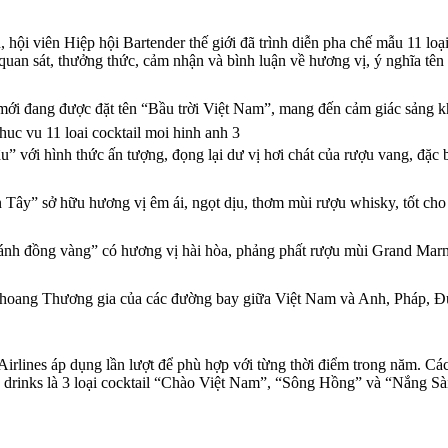
 hội viên Hiệp hội Bartender thế giới đã trình diễn pha chế mẫu 11 loạ
quan sát, thưởng thức, cảm nhận và bình luận về hương vị, ý nghĩa tên g
mới đang được đặt tên “Bầu trời Việt Nam”, mang đến cảm giác sảng kh
với hình thức ấn tượng, đọng lại dư vị hơi chát của rượu vang, đặc b
 Tây” sở hữu hương vị êm ái, ngọt dịu, thơm mùi rượu whisky, tốt cho 
nh đồng vàng” có hương vị hài hòa, phảng phất rượu mùi Grand Marn
n khoang Thương gia của các đường bay giữa Việt Nam và Anh, Pháp, 
irlines áp dụng lần lượt để phù hợp với từng thời điểm trong năm. Các 
re drinks là 3 loại cocktail “Chào Việt Nam”, “Sông Hồng” và “Nắng Sà