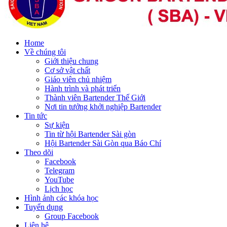
Home
Về chúng tôi
Giới thiệu chung
Cơ sở vật chất
Giáo viên chủ nhiệm
Hành trình và phát triển
Thành viên Bartender Thế Giới
Nơi tin tưởng khởi nghiệp Bartender
Tin tức
Sự kiện
Tin từ hội Bartender Sài gòn
Hội Bartender Sài Gòn qua Báo Chí
Theo dõi
Facebook
Telegram
YouTube
Lịch học
Hình ảnh các khóa học
Tuyển dụng
Group Facebook
Liên hệ