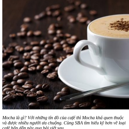
Mocha là gì? Với những tín đồ của café thì Mocha khá quen thuộc
và được nhiều người ưa chuộng. Cùng SBA tìm hiểu kỹ hơn về loại
café hấp dẫn này qua bài viết sau.