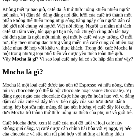
Không biết tự bao giờ, café đã là thứ thức uống khiến nhiều người
mê mẩn. Vị đậm đà, đăng đắng nơi đầu lưỡi của café trở thành một
phần không thể thiếu trong nhịp sống hằng ngày của người dân cả
thế giới nói chung và người Việt nói riêng. Người ta nhâm nhi tách
café khi làm việc, lúc gặp gỡ bạn bè, nói chuyện cùng đối tác hay
chỉ đơn giản là ngồi một mình, gọi một ly café và suy tưởng. Ở mỗi
nơi, tùy theo những đặc trưng vùng miền mà café cũng có nhiều loại
khác nhau để hợp với khẩu vị thực khách. Trong đó, café Mocha là
một trong những loại phổ biến và được yêu thích toàn thế giới.
Vậy
Mocha là gì
? Vì sao loại café này lại có sức hấp dẫn như vậy?
Mocha là gì?
Mocha là một loại café được tạo nên từ Espresso và nữa nóng, thêm
mùi vị chocolate (có thể là bột chocolate hoặc sauce chocolate). Vị
đắng ngọt ngào của chocolate được hòa quyện hoàn hảo với vị đắng
đậm đà của café và dậy lên vị béo ngậy của sữa tươi được đánh
nóng, lớp bọt sữa mịn màng đã tạo nên hương vị café đầy lôi cuốn,
đưa Mocha trở thành thứ thức uống ưa thích của phụ nữ và giới trẻ.
Café Mocha được xem là café của mọi độ tuổi vì loại café này
không quá đắng, vị café được cân chỉnh hài hòa với vị ngọt, vị béo
của chocolate và sữa nên rất phù hợp với những ai không thích