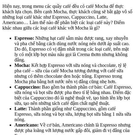
Hiện nay, trong menu các quầy café đều có café Mocha để thực
khách lựa chọn. Bên cạnh Mocha, thực khách cũng sẽ bắt gặp vô số
những loại café khác như Espresso, Cappuccino, Latte,
Americano… Làm thế nào để phân biệt các loại café này? Điểm
khác nhau giữa các loại café khác với Mocha là gì?
Espresso:
Những hạt café sẫm màu được rang, xay nhuyễn
và pha chế bằng cách dùng nước nóng nén dưới áp suất cao.
Do đó, Espresso có vị đậm nhất trong các loại café, trên mặt
ly có một lớp bọt màu nâu gọi là Crema thơm nhưng không
đắng.
Mocha:
Kết hợp Espresso với sữa nóng và chocolate, tỷ lệ
pha café – sữa của café Mocha tương đương với café sữa
nhưng có thêm chocolate đen hoặc trắng. Espresso trong
Mocha pha bằng hơi nước nên vị đắng cũng nhẹ hơn.
Cappuccino:
Bao gồm ba thành phần cơ bản: Café Espresso,
sữa nóng và bọt sữa được pha theo tỉ lệ bằng nhau. Điểm đặc
biệt của Cappuccino đó là nghệ thuật vẽ, tạo hình lên lớp bọt
sữa, tạo nên những tách café đậm chất nghệ thuật.
Latte:
Thành phần giống như Cappuccino, gồm café
Espresso, sữa nóng và bọt sữa, lượng bọt sữa bằng 1 nửa sữa
nóng.
Americano:
Về cơ bản, Americano chính là Espresso nhưng
được pha loãng với lượng nước gấp đôi, giảm đi vị đắng của