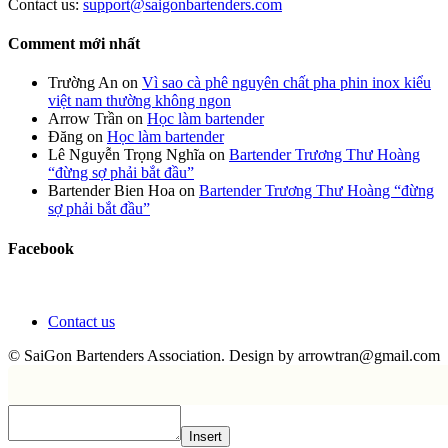
Contact us:
support@saigonbartenders.com
Comment mới nhất
Trường An
on
Vì sao cà phê nguyên chất pha phin inox kiểu
việt nam thường không ngon
Arrow Trần
on
Học làm bartender
Đăng
on
Học làm bartender
Lê Nguyễn Trọng Nghĩa
on
Bartender Trương Thư Hoàng
“đừng sợ phải bắt đầu”
Bartender Bien Hoa
on
Bartender Trương Thư Hoàng “đừng
sợ phải bắt đầu”
Facebook
Contact us
© SaiGon Bartenders Association. Design by
arrowtran@gmail.com
Insert