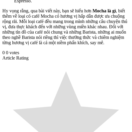
Espresso.
Hy vọng rằng, qua bài viết này, bạn sẽ hiểu hơn
Mocha là gì
, biết
thêm về loại có café Mocha có hương vị hấp dẫn được ưa chuộng
rộng rãi. Mỗi loại café đều mang trong mình những câu chuyện thú
vị, đưa thực khách đến với những vùng miền khác nhau. Đối với
những tín đồ của café nói chung và những Barista, những ai muốn
theo nghề Barista nói riêng thì việc thưởng thức và chiêm nghiệm
từng hương vị café là cả một niềm phấn khích, say mê.
0
0
votes
Article Rating