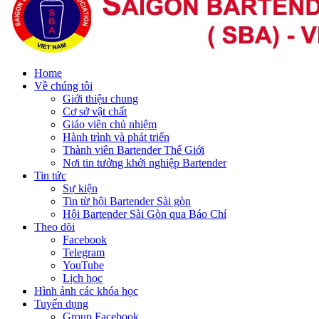
Home
Về chúng tôi
Giới thiệu chung
Cơ sở vật chất
Giáo viên chủ nhiệm
Hành trình và phát triển
Thành viên Bartender Thế Giới
Nơi tin tưởng khởi nghiệp Bartender
Tin tức
Sự kiện
Tin từ hội Bartender Sài gòn
Hội Bartender Sài Gòn qua Báo Chí
Theo dõi
Facebook
Telegram
YouTube
Lịch học
Hình ảnh các khóa học
Tuyển dụng
Group Facebook