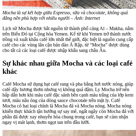
Mocha là sự kết hợp giữa Espresso, sữa và chocolate, không quá
đắng nên phù hợp với nhiều người – Ảnh: Internet
Lịch sử Mocha được bắt nguồn từ thành phố cảng Al – Makha, nằm
trên Biển Đỏ tại Cộng hòa Yemen. Kể từ khi Yemen trở thành nước
trồng và xuất khẩu café lớn nhất thế giới, đặc biệt là nguồn cung cấp
café cho các vùng lân cận bán đảo Ả Rập, từ “Mocha” được dùng
cho tất cả các loại café được nhập khẩu sang châu Âu.
Sự khác nhau giữa Mocha và các loại café
khác
Café Mocha sử dụng hạt café rang và pha bằng hơi nước nóng, giúp
café dậy hương thơm nhưng vị không quá đậm. Ly Mocha trở nên
hấp dẫn hơn khi màu café đặc sánh bên cạnh màu trắng của lớp kem
tươi, màu nâu óng của dòng sauce chocotale trên mặt ly. Café
Mocha có hai loại chính là Mocha đá và Mocha nóng. Mocha nóng
khiến thực khách tận hưởng sự say mê, ngất ngây còn Mocha đá với
phần đá được xay nhuyễn hòa chung trong café, bạn sẽ cảm nhận
ngay vị mát lạnh, thơm ngọt tan trên đầu lưỡi.