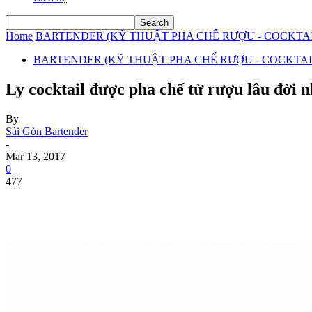
Home
BARTENDER (KỸ THUẬT PHA CHẾ RƯỢU - COCKTAIL
BARTENDER (KỸ THUẬT PHA CHẾ RƯỢU - COCKTAIL
Ly cocktail được pha chế từ rượu lâu đời n
By
Sài Gòn Bartender
-
Mar 13, 2017
0
477