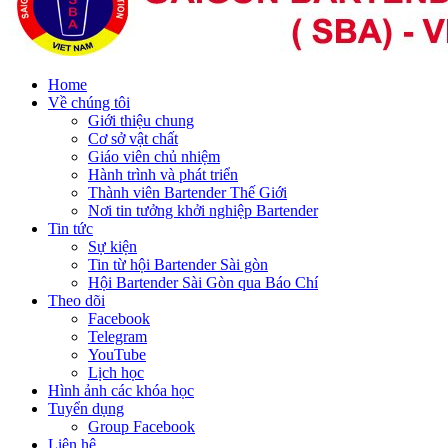
Home
Về chúng tôi
Giới thiệu chung
Cơ sở vật chất
Giáo viên chủ nhiệm
Hành trình và phát triển
Thành viên Bartender Thế Giới
Nơi tin tưởng khởi nghiệp Bartender
Tin tức
Sự kiện
Tin từ hội Bartender Sài gòn
Hội Bartender Sài Gòn qua Báo Chí
Theo dõi
Facebook
Telegram
YouTube
Lịch học
Hình ảnh các khóa học
Tuyển dụng
Group Facebook
Liên hệ