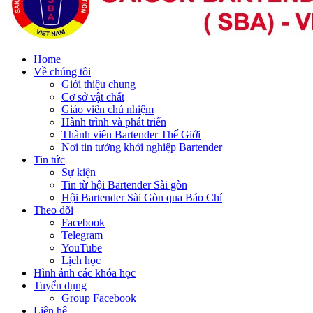
Home
Về chúng tôi
Giới thiệu chung
Cơ sở vật chất
Giáo viên chủ nhiệm
Hành trình và phát triển
Thành viên Bartender Thế Giới
Nơi tin tưởng khởi nghiệp Bartender
Tin tức
Sự kiện
Tin từ hội Bartender Sài gòn
Hội Bartender Sài Gòn qua Báo Chí
Theo dõi
Facebook
Telegram
YouTube
Lịch học
Hình ảnh các khóa học
Tuyển dụng
Group Facebook
Liên hệ