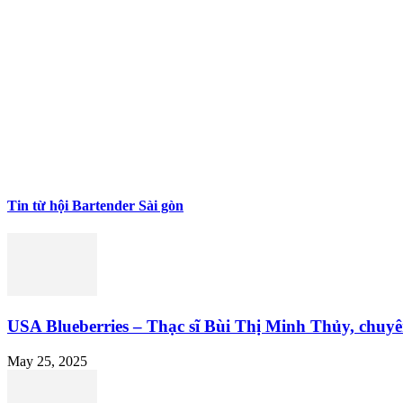
Tin từ hội Bartender Sài gòn
USA Blueberries – Thạc sĩ Bùi Thị Minh Thủy, chuyên
May 25, 2025