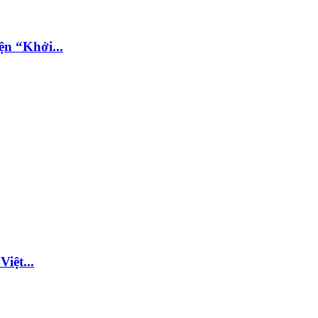
ện “Khởi...
iệt...