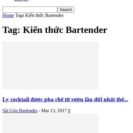
Home
Tags
Kiến thức Bartender
Tag: Kiến thức Bartender
Ly cocktail được pha chế từ rượu lâu đời nhất thế...
Sài Gòn Bartender
-
Mar 13, 2017
0