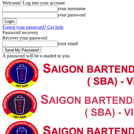
Welcome! Log into your account
your username
your password
Forgot your password? Get help
Password recovery
Recover your password
your email
A password will be e-mailed to you.