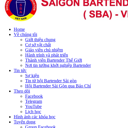
Home
Về chúng tôi
Giới thiệu chung
Cơ sở vật chất
Giáo viên chủ nhiệm
Hành trình và phát triển
Thành viên Bartender Thế Giới
Nơi tin tưởng khởi nghiệp Bartender
Tin tức
Sự kiện
Tin từ hội Bartender Sài gòn
Hội Bartender Sài Gòn qua Báo Chí
Theo dõi
Facebook
Telegram
YouTube
Lịch học
Hình ảnh các khóa học
Tuyển dụng
Group Facebook