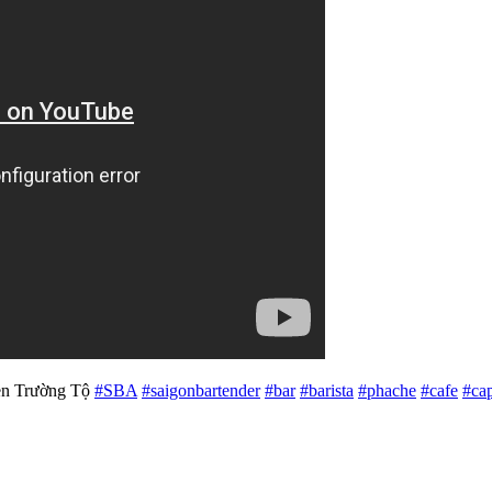
yễn Trường Tộ
#SBA
#saigonbartender
#bar
#barista
#phache
#cafe
#ca