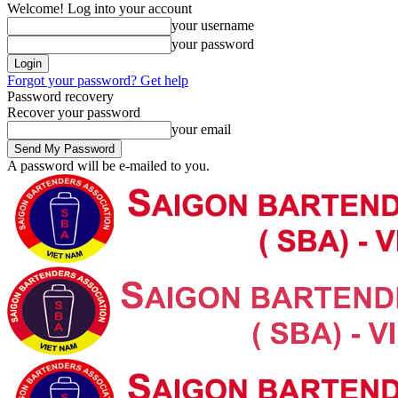
Welcome! Log into your account
your username
your password
Forgot your password? Get help
Password recovery
Recover your password
your email
A password will be e-mailed to you.