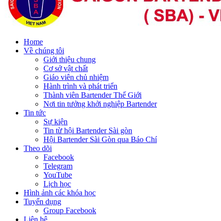
Home
Về chúng tôi
Giới thiệu chung
Cơ sở vật chất
Giáo viên chủ nhiệm
Hành trình và phát triển
Thành viên Bartender Thế Giới
Nơi tin tưởng khởi nghiệp Bartender
Tin tức
Sự kiện
Tin từ hội Bartender Sài gòn
Hội Bartender Sài Gòn qua Báo Chí
Theo dõi
Facebook
Telegram
YouTube
Lịch học
Hình ảnh các khóa học
Tuyển dụng
Group Facebook
Liên hệ