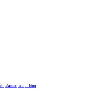
phe
#latteart
#capuchino