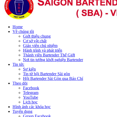
Home
Về chúng tôi
Giới thiệu chung
Cơ sở vật chất
Giáo viên chủ nhiệm
Hành trình và phát triển
Thành viên Bartender Thế Giới
Nơi tin tưởng khởi nghiệp Bartender
Tin tức
Sự kiện
Tin từ hội Bartender Sài gòn
Hội Bartender Sài Gòn qua Báo Chí
Theo dõi
Facebook
Telegram
YouTube
Lịch học
Hình ảnh các khóa học
Tuyển dụng
Group Facebook