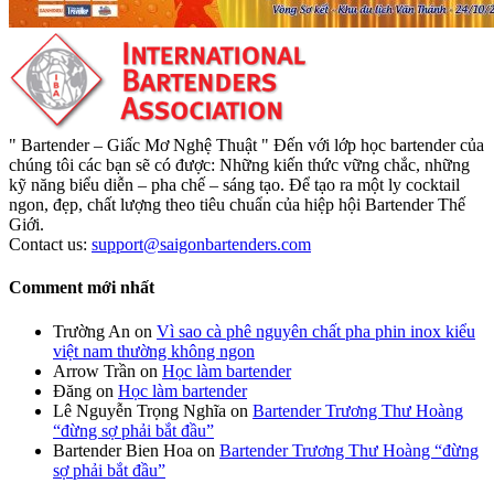
" Bartender – Giấc Mơ Nghệ Thuật " Đến với lớp học bartender của
chúng tôi các bạn sẽ có được: Những kiến thức vững chắc, những
kỹ năng biểu diễn – pha chế – sáng tạo. Để tạo ra một ly cocktail
ngon, đẹp, chất lượng theo tiêu chuẩn của hiệp hội Bartender Thế
Giới.
Contact us:
support@saigonbartenders.com
Comment mới nhất
Trường An
on
Vì sao cà phê nguyên chất pha phin inox kiểu
việt nam thường không ngon
Arrow Trần
on
Học làm bartender
Đăng
on
Học làm bartender
Lê Nguyễn Trọng Nghĩa
on
Bartender Trương Thư Hoàng
“đừng sợ phải bắt đầu”
Bartender Bien Hoa
on
Bartender Trương Thư Hoàng “đừng
sợ phải bắt đầu”