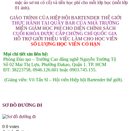
mặc áo sơ mi có cổ) và tiền học phí cho mỗi lớp học (mỗi lớp
01 ảnh).
GIÁO TRÌNH CỦA HIỆP HỘI BARTENDER THẾ GIỚI
THỰC HÀNH TẠI QUẦY BAR CỦA NHÀ TRƯỜNG
MIỄN GIẢM HỌC PHÍ CHO DIỆN CHÍNH SÁCH
CUỐI KHÓA ĐƯỢC CẤP CHỨNG CHỈ QUỐC GIA
HỖ TRỢ GIỚI THIỆU VIỆC LÀM CHO HỌC VIÊN
SỐ LƯỢNG HỌC VIÊN CÓ HẠN
Mọi chi tiết xin liên hệ:
Phòng Đào tạo – Trường Cao đẳng nghề Nguyễn Trường Tộ
Số 02 Mai Thị Lựu, Phường Đakao, Quận 1. TP. HCM
ĐT: 38223758, 0946.126.601 hoặc 0903.745.155.
(Giảng viên: Võ Tấn Sĩ – Hội viên Hiệp hội Bartender thế giới).
SƠ ĐỒ ĐƯỜNG ĐI
0
0
votes