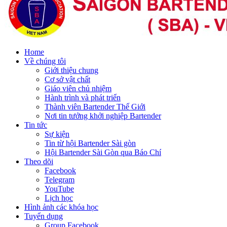
Home
Về chúng tôi
Giới thiệu chung
Cơ sở vật chất
Giáo viên chủ nhiệm
Hành trình và phát triển
Thành viên Bartender Thế Giới
Nơi tin tưởng khởi nghiệp Bartender
Tin tức
Sự kiện
Tin từ hội Bartender Sài gòn
Hội Bartender Sài Gòn qua Báo Chí
Theo dõi
Facebook
Telegram
YouTube
Lịch học
Hình ảnh các khóa học
Tuyển dụng
Group Facebook