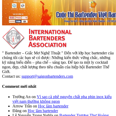
" Bartender – Giấc Mơ Nghệ Thuật " Đến với lớp học bartender của
chúng tôi các bạn sẽ có được: Những kiến thức vững chắc, những
kỹ năng biểu diễn – pha chế – sáng tạo. Để tạo ra một ly cocktail
ngon, đẹp, chất lượng theo tiêu chuẩn của hiệp hội Bartender Thế
Giới.
Contact us:
support@saigonbartenders.com
Comment mới nhất
Trường An
on
Vì sao cà phê nguyên chất pha phin inox kiểu
việt nam thường không ngon
Arrow Trần
on
Học làm bartender
Đăng
on
Học làm bartender
Lê Nguyễn Trọng Nghĩa
on
Bartender Trương Thư Hoàng