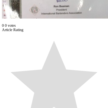
0
0
votes
Article Rating