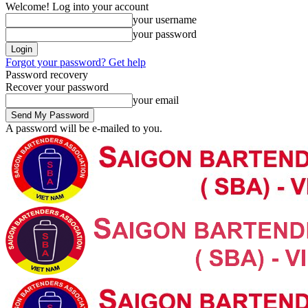
Welcome! Log into your account
your username
your password
Forgot your password? Get help
Password recovery
Recover your password
your email
A password will be e-mailed to you.