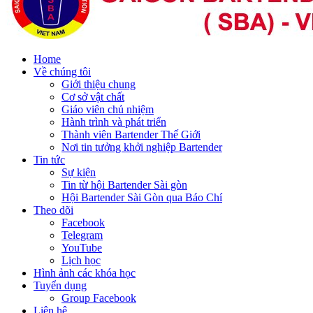
Home
Về chúng tôi
Giới thiệu chung
Cơ sở vật chất
Giáo viên chủ nhiệm
Hành trình và phát triển
Thành viên Bartender Thế Giới
Nơi tin tưởng khởi nghiệp Bartender
Tin tức
Sự kiện
Tin từ hội Bartender Sài gòn
Hội Bartender Sài Gòn qua Báo Chí
Theo dõi
Facebook
Telegram
YouTube
Lịch học
Hình ảnh các khóa học
Tuyển dụng
Group Facebook
Liên hệ