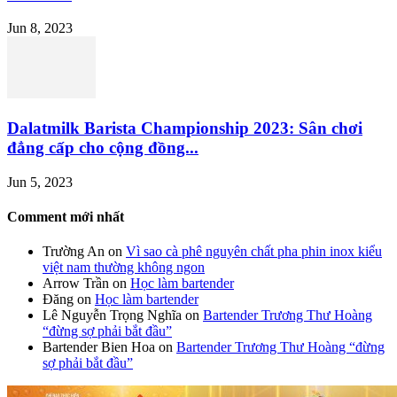
Jun 8, 2023
Dalatmilk Barista Championship 2023: Sân chơi
đẳng cấp cho cộng đồng...
Jun 5, 2023
Comment mới nhất
Trường An
on
Vì sao cà phê nguyên chất pha phin inox kiểu
việt nam thường không ngon
Arrow Trần
on
Học làm bartender
Đăng
on
Học làm bartender
Lê Nguyễn Trọng Nghĩa
on
Bartender Trương Thư Hoàng
“đừng sợ phải bắt đầu”
Bartender Bien Hoa
on
Bartender Trương Thư Hoàng “đừng
sợ phải bắt đầu”