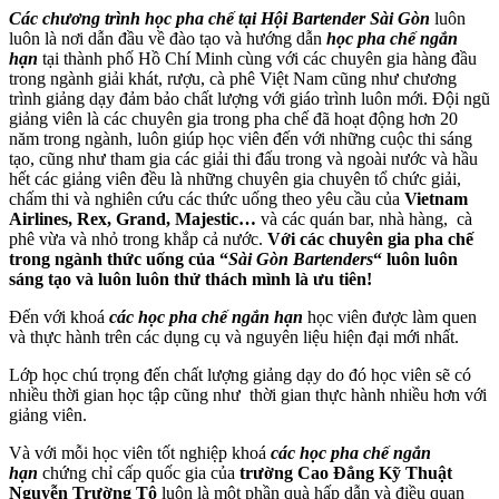
Các chương trình học pha chế tại Hội Bartender Sài Gòn
luôn
luôn là nơi dẫn đầu về đào tạo và hướng dẫn
học pha chế ngắn
hạn
tại thành phố Hồ Chí Minh cùng với các chuyên gia hàng đầu
trong ngành giải khát, rượu, cà phê Việt Nam cũng như chương
trình giảng dạy đảm bảo chất lượng với giáo trình luôn mới. Đội ngũ
giảng viên là các chuyên gia trong pha chế đã hoạt động hơn 20
năm trong ngành, luôn giúp học viên đến với những cuộc thi sáng
tạo, cũng như tham gia các giải thi đấu trong và ngoài nước và hầu
hết các giảng viên đều là những chuyên gia chuyên tổ chức giải,
chấm thi và nghiên cứu các thức uống theo yêu cầu của
Vietnam
Airlines, Rex, Grand, Majestic…
và các quán bar, nhà hàng, cà
phê vừa và nhỏ trong khắp cả nước.
Với các chuyên gia pha chế
trong ngành thức uống của “
Sài Gòn Bartenders
“ luôn luôn
sáng tạo và luôn luôn thử thách mình là ưu tiên!
Đến với khoá
các
học pha chế ngắn hạn
học viên được làm quen
và thực hành trên các dụng cụ và nguyên liệu hiện đại mới nhất.
Lớp học chú trọng đến chất lượng giảng dạy do đó học viên sẽ có
nhiều thời gian học tập cũng như thời gian thực hành nhiều hơn với
giảng viên.
Và với mỗi học viên tốt nghiệp khoá
các
học pha chế ngắn
hạn
chứng chỉ cấp quốc gia của
trường Cao Đẳng Kỹ Thuật
Nguyễn Trường Tộ
luôn là một phần quà hấp dẫn và điều quan