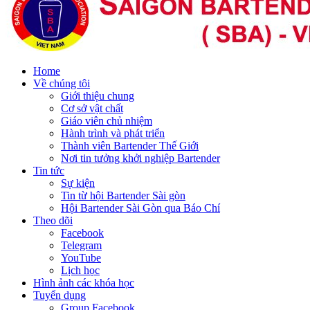
Home
Về chúng tôi
Giới thiệu chung
Cơ sở vật chất
Giáo viên chủ nhiệm
Hành trình và phát triển
Thành viên Bartender Thế Giới
Nơi tin tưởng khởi nghiệp Bartender
Tin tức
Sự kiện
Tin từ hội Bartender Sài gòn
Hội Bartender Sài Gòn qua Báo Chí
Theo dõi
Facebook
Telegram
YouTube
Lịch học
Hình ảnh các khóa học
Tuyển dụng
Group Facebook