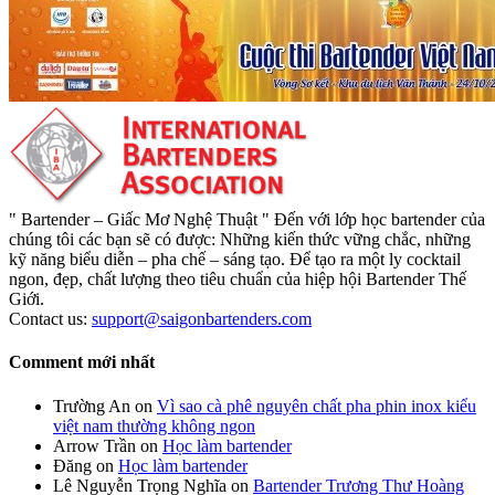
" Bartender – Giấc Mơ Nghệ Thuật " Đến với lớp học bartender của
chúng tôi các bạn sẽ có được: Những kiến thức vững chắc, những
kỹ năng biểu diễn – pha chế – sáng tạo. Để tạo ra một ly cocktail
ngon, đẹp, chất lượng theo tiêu chuẩn của hiệp hội Bartender Thế
Giới.
Contact us:
support@saigonbartenders.com
Comment mới nhất
Trường An
on
Vì sao cà phê nguyên chất pha phin inox kiểu
việt nam thường không ngon
Arrow Trần
on
Học làm bartender
Đăng
on
Học làm bartender
Lê Nguyễn Trọng Nghĩa
on
Bartender Trương Thư Hoàng