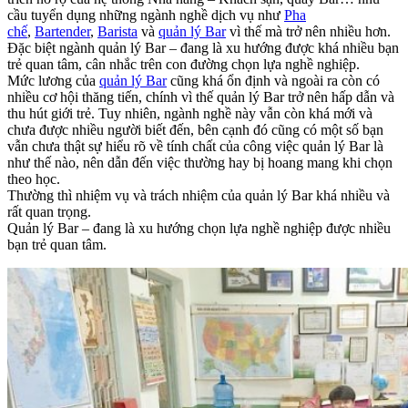
cầu tuyển dụng những ngành nghề dịch vụ như
Pha
chế
,
Bartender
,
Barista
và
quản lý Bar
vì thế mà trở nên nhiều hơn.
Đặc biệt ngành quản lý Bar – đang là xu hướng được khá nhiều bạn
trẻ quan tâm, cân nhắc trên con đường chọn lựa nghề nghiệp.
Mức lương của
quản lý Bar
cũng khá ổn định và ngoài ra còn có
nhiều cơ hội thăng tiến, chính vì thế quản lý Bar trở nên hấp dẫn và
thu hút giới trẻ. Tuy nhiên, ngành nghề này vẫn còn khá mới và
chưa được nhiều người biết đến, bên cạnh đó cũng có một số bạn
vẫn chưa thật sự hiểu rõ về tính chất của công việc quản lý Bar là
như thế nào, nên dẫn đến việc thường hay bị hoang mang khi chọn
theo học.
Thường thì nhiệm vụ và trách nhiệm của quản lý Bar khá nhiều và
rất quan trọng.
Quản lý Bar – đang là xu hướng chọn lựa nghề nghiệp được nhiều
bạn trẻ quan tâm.