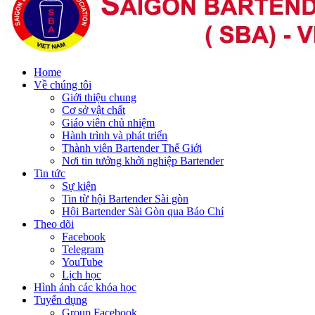
Home
Về chúng tôi
Giới thiệu chung
Cơ sở vật chất
Giáo viên chủ nhiệm
Hành trình và phát triển
Thành viên Bartender Thế Giới
Nơi tin tưởng khởi nghiệp Bartender
Tin tức
Sự kiện
Tin từ hội Bartender Sài gòn
Hội Bartender Sài Gòn qua Báo Chí
Theo dõi
Facebook
Telegram
YouTube
Lịch học
Hình ảnh các khóa học
Tuyển dụng
Group Facebook