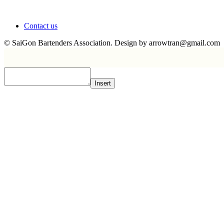
Contact us
© SaiGon Bartenders Association. Design by
arrowtran@gmail.com
Insert