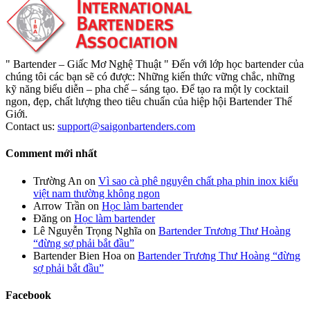
" Bartender – Giấc Mơ Nghệ Thuật " Đến với lớp học bartender của
chúng tôi các bạn sẽ có được: Những kiến thức vững chắc, những
kỹ năng biểu diễn – pha chế – sáng tạo. Để tạo ra một ly cocktail
ngon, đẹp, chất lượng theo tiêu chuẩn của hiệp hội Bartender Thế
Giới.
Contact us:
support@saigonbartenders.com
Comment mới nhất
Trường An
on
Vì sao cà phê nguyên chất pha phin inox kiểu
việt nam thường không ngon
Arrow Trần
on
Học làm bartender
Đăng
on
Học làm bartender
Lê Nguyễn Trọng Nghĩa
on
Bartender Trương Thư Hoàng
“đừng sợ phải bắt đầu”
Bartender Bien Hoa
on
Bartender Trương Thư Hoàng “đừng
sợ phải bắt đầu”
Facebook