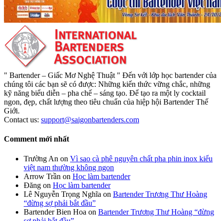
" Bartender – Giấc Mơ Nghệ Thuật " Đến với lớp học bartender của
chúng tôi các bạn sẽ có được: Những kiến thức vững chắc, những
kỹ năng biểu diễn – pha chế – sáng tạo. Để tạo ra một ly cocktail
ngon, đẹp, chất lượng theo tiêu chuẩn của hiệp hội Bartender Thế
Giới.
Contact us:
support@saigonbartenders.com
Comment mới nhất
Trường An
on
Vì sao cà phê nguyên chất pha phin inox kiểu
việt nam thường không ngon
Arrow Trần
on
Học làm bartender
Đăng
on
Học làm bartender
Lê Nguyễn Trọng Nghĩa
on
Bartender Trương Thư Hoàng
“đừng sợ phải bắt đầu”
Bartender Bien Hoa
on
Bartender Trương Thư Hoàng “đừng
sợ phải bắt đầu”