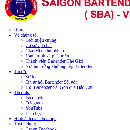
Home
Về chúng tôi
Giới thiệu chung
Cơ sở vật chất
Giáo viên chủ nhiệm
Hành trình và phát triển
Thành viên Bartender Thế Giới
Nơi tin tưởng khởi nghiệp Bartender
Tin tức
Sự kiện
Tin từ hội Bartender Sài gòn
Hội Bartender Sài Gòn qua Báo Chí
Theo dõi
Facebook
Telegram
YouTube
Lịch học
Hình ảnh các khóa học
Tuyển dụng
Group Facebook