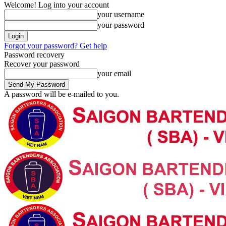
Welcome! Log into your account
your username
your password
Forgot your password? Get help
Password recovery
Recover your password
your email
A password will be e-mailed to you.