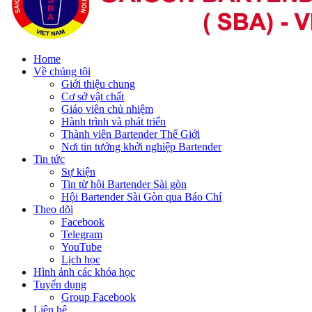
Home
Về chúng tôi
Giới thiệu chung
Cơ sở vật chất
Giáo viên chủ nhiệm
Hành trình và phát triển
Thành viên Bartender Thế Giới
Nơi tin tưởng khởi nghiệp Bartender
Tin tức
Sự kiện
Tin từ hội Bartender Sài gòn
Hội Bartender Sài Gòn qua Báo Chí
Theo dõi
Facebook
Telegram
YouTube
Lịch học
Hình ảnh các khóa học
Tuyển dụng
Group Facebook
Liên hệ