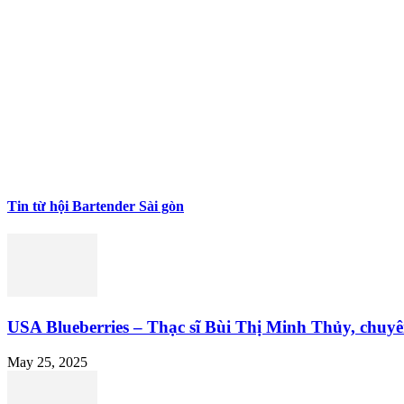
Tin từ hội Bartender Sài gòn
USA Blueberries – Thạc sĩ Bùi Thị Minh Thủy, chuyên
May 25, 2025