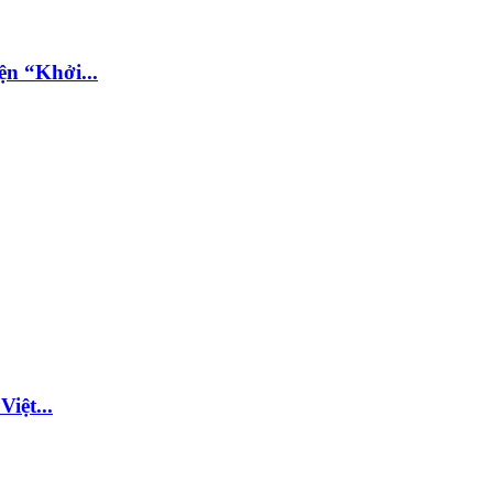
ện “Khởi...
iệt...