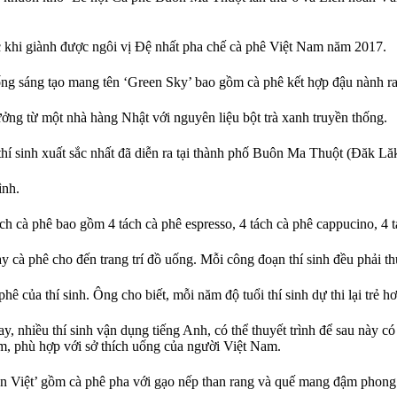
 khi giành được ngôi vị Đệ nhất pha chế cà phê Việt Nam năm 2017.
sáng tạo mang tên ‘Green Sky’ bao gồm cà phê kết hợp đậu nành ran
ởng từ một nhà hàng Nhật với nguyên liệu bột trà xanh truyền thống.
thí sinh xuất sắc nhất đã diễn ra tại thành phố Buôn Ma Thuột (Đăk Lă
ình.
ách cà phê bao gồm 4 tách cà phê espresso, 4 tách cà phê cappucino, 4 
 cà phê cho đến trang trí đồ uống. Mỗi công đoạn thí sinh đều phải th
 của thí sinh. Ông cho biết, mỗi năm độ tuổi thí sinh dự thi lại trẻ h
 nhiều thí sinh vận dụng tiếng Anh, có thể thuyết trình để sau này có 
m, phù hợp với sở thích uống của người Việt Nam.
n Việt’ gồm cà phê pha với gạo nếp than rang và quế mang đậm phong