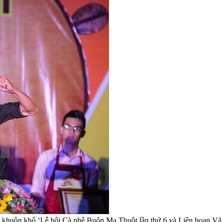
ong khuôn khổ ‘Lễ hội Cà phê Buôn Ma Thuột lần thứ 6 và Liên hoan V