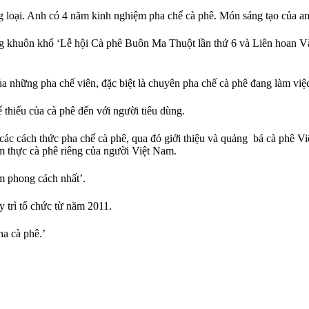
g loại. Anh có 4 năm kinh nghiệm pha chế cà phê. Món sáng tạo của anh
rong khuôn khổ ‘Lễ hội Cà phê Buôn Ma Thuột lần thứ 6 và Liên hoan 
 những pha chế viên, đặc biệt là chuyên pha chế cà phê đang làm việc 
 thiếu của cà phê đến với người tiêu dùng.
g các cách thức pha chế cà phê, qua đó giới thiệu và quảng bá cà phê
ẩm thực cà phê riêng của người Việt Nam.
m phong cách nhất’.
y trì tổ chức từ năm 2011.
a cà phê.’