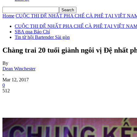
Home
CUỘC THI ĐỆ NHẤT PHA CHẾ CÀ PHÊ TẠI VIỆT NAM
CUỘC THI ĐỆ NHẤT PHA CHẾ CÀ PHÊ TẠI VIỆT NAM
SBA qua Báo Chí
Tin từ hội Bartender Sài gòn
Chàng trai 20 tuổi giành ngôi vị Đệ nhất 
By
Dean Winchester
-
Mar 12, 2017
0
512