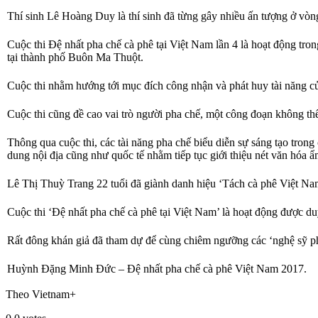
Thí sinh Lê Hoàng Duy là thí sinh đã từng gây nhiều ấn tượng ở vòn
Cuộc thi Đệ nhất pha chế cà phê tại Việt Nam lần 4 là hoạt động t
tại thành phố Buôn Ma Thuột.
Cuộc thi nhằm hướng tới mục đích công nhận và phát huy tài năng của
Cuộc thi cũng đề cao vai trò người pha chế, một công đoạn không thể
Thông qua cuộc thi, các tài năng pha chế biểu diễn sự sáng tạo tron
dung nội địa cũng như quốc tế nhằm tiếp tục giới thiệu nét văn hóa 
Lê Thị Thuỳ Trang 22 tuổi đã giành danh hiệu ‘Tách cà phê Việt Na
Cuộc thi ‘Đệ nhất pha chế cà phê tại Việt Nam’ là hoạt động được du
Rất đông khán giả đã tham dự để cùng chiêm ngưỡng các ‘nghệ sỹ ph
Huỳnh Đặng Minh Đức – Đệ nhất pha chế cà phê Việt Nam 2017.
Theo Vietnam+