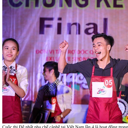
Cuộc thi Đệ nhất pha chế càphê tại Việt Nam lần 4 là hoạt động tr