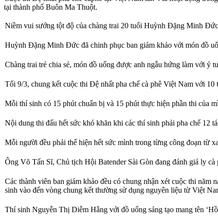
tại thành phố Buôn Ma Thuột.
Niềm vui sướng tột độ của chàng trai 20 tuổi Huỳnh Đặng Minh Đức
Huỳnh Đặng Minh Đức đã chinh phục ban giám khảo với món đồ uống 
Chàng trai trẻ chia sẻ, món đồ uống được anh ngẫu hứng làm với ý tư
Tối 9/3, chung kết cuộc thi Đệ nhất pha chế cà phê Việt Nam với 10 
Mỗi thí sinh có 15 phút chuẩn bị và 15 phút thực hiện phần thi của m
Nội dung thi đấu hết sức khó khăn khi các thí sinh phải pha chế 12 t
Mỗi người đều phải thể hiện hết sức mình trong từng công đoạn từ xay
Ông Võ Tấn Sĩ, Chủ tịch Hội Batender Sài Gòn đang đánh giá ly cà phê
Các thành viên ban giám khảo đều có chung nhận xét cuộc thi năm nay,
sinh vào đến vòng chung kết thường sử dụng nguyên liệu từ Việt Na
Thí sinh Nguyễn Thị Diễm Hằng với đồ uống sáng tạo mang tên ‘Hồ