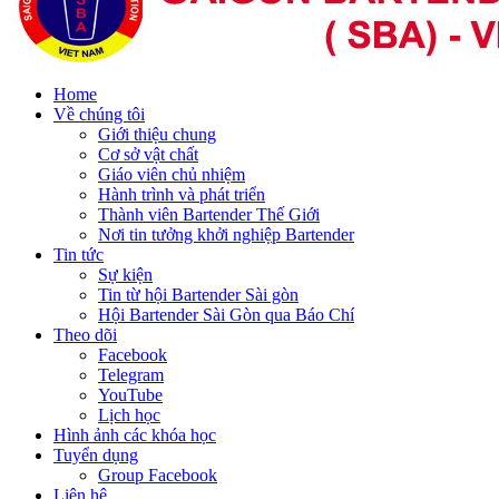
Home
Về chúng tôi
Giới thiệu chung
Cơ sở vật chất
Giáo viên chủ nhiệm
Hành trình và phát triển
Thành viên Bartender Thế Giới
Nơi tin tưởng khởi nghiệp Bartender
Tin tức
Sự kiện
Tin từ hội Bartender Sài gòn
Hội Bartender Sài Gòn qua Báo Chí
Theo dõi
Facebook
Telegram
YouTube
Lịch học
Hình ảnh các khóa học
Tuyển dụng
Group Facebook
Liên hệ