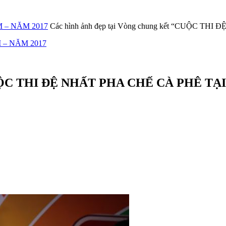
 – NĂM 2017
Các hình ảnh đẹp tại Vòng chung kết “CUỘC THI Đ
 – NĂM 2017
 “CUỘC THI ĐỆ NHẤT PHA CHẾ CÀ PHÊ TẠ