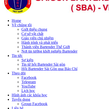
Home
Về chúng tôi
Giới thiệu chung
Cơ sở vật chất
Giáo viên chủ nhiệm
Hành trình và phát triển
Thành viên Bartender Thế Giới
Nơi tin tưởng khởi nghiệp Bartender
Tin tức
Sự kiện
Tin từ hội Bartender Sài gòn
Hội Bartender Sài Gòn qua Báo Chí
Theo dõi
Facebook
Telegram
YouTube
Lịch học
Hình ảnh các khóa học
Tuyển dụng
Group Facebook
Liên hệ