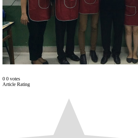
0
0
votes
Article Rating