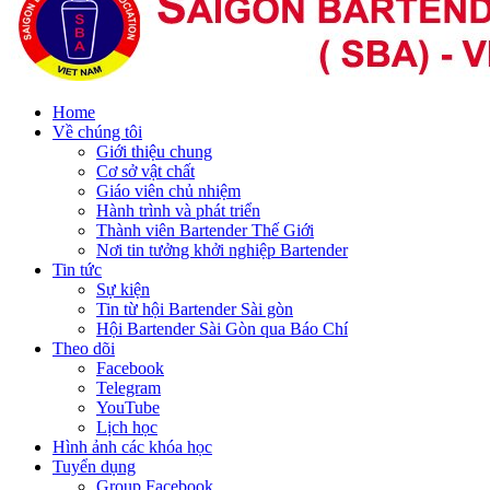
Home
Về chúng tôi
Giới thiệu chung
Cơ sở vật chất
Giáo viên chủ nhiệm
Hành trình và phát triển
Thành viên Bartender Thế Giới
Nơi tin tưởng khởi nghiệp Bartender
Tin tức
Sự kiện
Tin từ hội Bartender Sài gòn
Hội Bartender Sài Gòn qua Báo Chí
Theo dõi
Facebook
Telegram
YouTube
Lịch học
Hình ảnh các khóa học
Tuyển dụng
Group Facebook