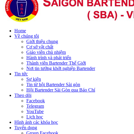
Home
Về chúng tôi
Giới thiệu chung
Cơ sở vật chất
Giáo viên chủ nhiệm
Hành trình và phát triển
Thành viên Bartender Thế Giới
Nơi tin tưởng khởi nghiệp Bartender
Tin tức
Sự kiện
Tin từ hội Bartender Sài gòn
Hội Bartender Sài Gòn qua Báo Chí
Theo dõi
Facebook
Telegram
YouTube
Lịch học
Hình ảnh các khóa học
Tuyển dụng
Group Facebook