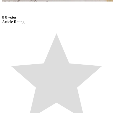
0
0
votes
Article Rating