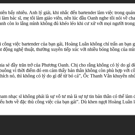
n bấy nhiêu. Anh lý giải, khi nhắc đến bartender làm việc trong quán
àm bác sĩ, mẹ tôi làm giáo viên, nên lúc đầu Oanh nghe tôi nói về ch
nh còn lo lắng mình không đủ khéo léo khi cư xử với mọi người trong
ới công việc bartender của bạn gái, Hoàng Luân không chỉ trấn an bạn g
ạt động nghệ thuật, thường xuyên tiếp xúc với nhiều bóng hồng của mì
a sẻ đầy trăn trở của Phương Oanh. Chị cho rằng không có lý do gì để 
uông vì thời điểm đó em cảm thấy bản thân không còn phù hợp với côn
thích nó, thì không có lý do gì để từ bỏ cả”, Ốc Thanh Vân khuyên nhủ
nam nhạc sĩ không phải là sự vô tư mà là sự tự tin bản thân có thể là
 hiểu hơn về đặc thù công việc của bạn gái”. Dù khen ngợi Hoàng Luân