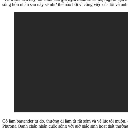
sống hôn nhân sau này sẽ như thế nào bởi vì công việc của tôi và an
Cô làm bartender tự do, thường đi làm từ rất sớm và về lúc tối muộn,
Phương Oanh chấp nhận cuộc sống với giờ giấc sinh hoạt thất thường 