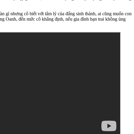
gì nhưng cô biết với tâm lý của đấng sinh thành, ai cũng muốn con
ương Oanh, đến mức cô khẳng định, nếu gia đình bạn trai không ủng