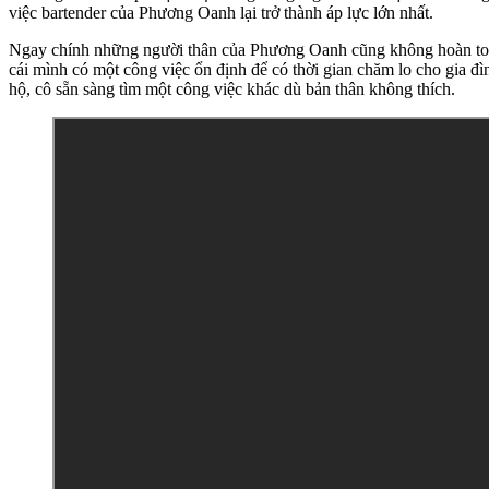
việc bartender của Phương Oanh lại trở thành áp lực lớn nhất.
Ngay chính những người thân của Phương Oanh cũng không hoàn toàn
cái mình có một công việc ổn định để có thời gian chăm lo cho gia đ
hộ, cô sẵn sàng tìm một công việc khác dù bản thân không thích.