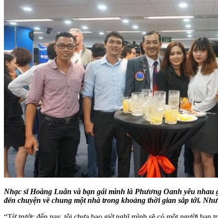
Nhạc sĩ Hoàng Luân và bạn gái mình là Phương Oanh yêu nhau gần
đến chuyện về chung một nhà trong khoảng thời gian sắp tới. Nh
“Từ trước đến nay, tôi chưa bao giờ nghĩ mình sẽ có một người bạn t