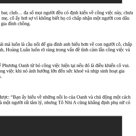
 bar, club… đa số mọi người đều có định kiến về công việc này, chưa
a mẹ, cô ấy hơi sợ vì không biết họ có chấp nhận một người con dâu
 gia đình chồng.
ái mà luôn là cầu nối để gia đình anh hiểu hơn về con người cô, chấp
nh, Hoàng Luân luôn rõ ràng trong vấn đề tình cảm lẫn công việc và
Phương Oanh từ bỏ công việc hiện tại nếu đó là điều khiến cô vui.
g việc khi nó ảnh hưởng lớn đến sức khoẻ và nhịp sinh hoạt gia
.
m được: “Bạn ấy hiểu về những nỗi lo của Oanh và chủ động một cách
 là một người rất tâm lý, nhưng Tô Nhi A cũng khẳng định phụ nữ có