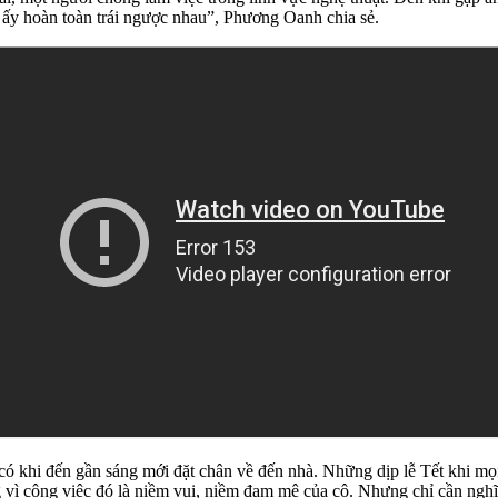
h ấy hoàn toàn trái ngược nhau”, Phương Oanh chia sẻ.
 có khi đến gần sáng mới đặt chân về đến nhà. Những dịp lễ Tết khi mọi
vì công việc đó là niềm vui, niềm đam mê của cô. Nhưng chỉ cần nghĩ 