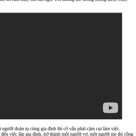
 người đoàn tụ cùng gia đình thì cô vẫn phải cặm cụi làm việc.
đến việc lập gia đình, trở thành một người vợ, một người mẹ thì công