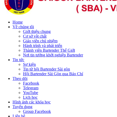
Home
Về chúng tôi
Giới thiệu chung
Cơ sở vật chất
Giáo viên chủ nhiệm
Hành trình và phát triển
Thành viên Bartender Thế Giới
Nơi tin tưởng khởi nghiệp Bartender
Tin tức
Sự kiện
Tin từ hội Bartender Sài gòn
Hội Bartender Sài Gòn qua Báo Chí
Theo dõi
Facebook
Telegram
YouTube
Lịch học
Hình ảnh các khóa học
Tuyển dụng
Group Facebook
Liên hệ