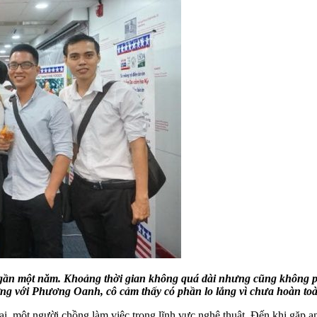
 một năm. Khoảng thời gian không quá dài nhưng cũng không phải 
ưng với Phương Oanh, cô cảm thấy có phần lo lắng vì chưa hoàn toà
rai, một người chồng làm việc trong lĩnh vực nghệ thuật. Đến khi gặp a