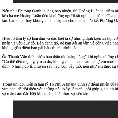
Nếu như Phương Oanh lo lắng bao nhiêu, thì Hoàng Luân lại điềm nhiê
kể cha mẹ Hoàng Luân đều là những người rất nghiêm khắc. “Cha tôi l
làm bartender hay không”, nam nhạc sĩ cho biết. Chưa kể, Phương Oa
Hiểu rõ tâm lý sợ làm dâu và đặc biệt là sợ những định kiến xã hội v
nhận và yêu quý cô. Bên cạnh đó, để bạn gái an tâm về công việc ho
không giấu diếm bạn gái bất cứ lịch trình nào.
Ốc Thanh Vân thừa nhận bản thân rất “nặng lòng” khi nghe những chi
“Có thể đến một ngày nào đó, không cần ai cấm cản mà tự em muốn b
đình. Nhưng đó là chuyện sau này, còn bây giờ, nếu như em thực sự 
Trong khi đó, Tiến sĩ tâm lý Tô Nhi A khẳng định sự điềm nhiên của 
vừa phải để đối diện với những nỗi lo ấy, làm cầu nối giúp gia đình
sự mẫn cảm đặc biệt khiến chị chưa thực sự yên tâm.