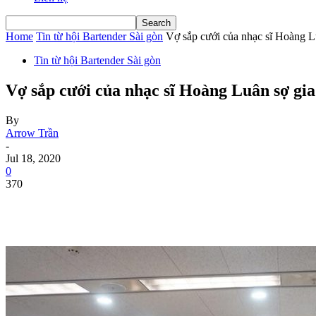
Home
Tin từ hội Bartender Sài gòn
Vợ sắp cưới của nhạc sĩ Hoàng Lu
Tin từ hội Bartender Sài gòn
Vợ sắp cưới của nhạc sĩ Hoàng Luân sợ gia
By
Arrow Trần
-
Jul 18, 2020
0
370