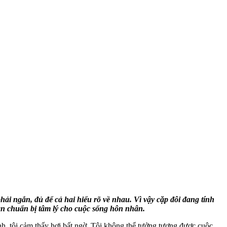
ngắn, đủ để cả hai hiểu rõ về nhau. Vì vậy cặp đôi đang tính
n chuẩn bị tâm lý cho cuộc sống hôn nhân.
nh, tôi cảm thấy hơi bất ngờ. Tôi không thể tưởng tượng được cuộc