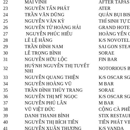
22
MAI VINH
AFTER TAPAS
23
NGUYỄN TẤN PHÁT
ATER
24
TRẦN VĂN DŨNG
QUÁN BỤI BI
25
NGUYỄN VĂN KỲ
THÍ SINH TỰ 
26
NGUYỄN TỪ HOÀNG HẢI
GRAND HOTE
27
NGUYỄN PHÚC HIẾU
HOÀNG YẾN 
28
LÊ LỆ HẰNG
K/S NOVOTEL
29
TRẦN ĐÌNH NAM
SAI GON STE
30
LÊ TRỌNG BÌNH
SORAE
31
NGUYỄN HỮU LỘC
FIN BAR
HUỲNH NGUYỄN THỊ TUYẾT
32
NOTORIOUS B
NHI
33
NGUYỄN QUANG THIỆN
K/S OSCAR S
34
NGUYỄN HOÀNG VŨ
M BAR
35
TRẦN ĐÌNH THÙY TRANG
SORAE
36
NGUYỄN THỊ MỸ NGỌC
K/S OSCAR S
37
NGUYỄN PHÚ LÂN
M BAR
38
VŨ VIỆT ĐỨC
CỘNG CÀ PH
39
DANH THANH BÌNH
STIX RESTA
40
NGUYỄN THỊ BÍCH TIÊN
TIÊN PHÁT V
41
NGUYỄN XUÂN THƯƠNG
K/S VANDA