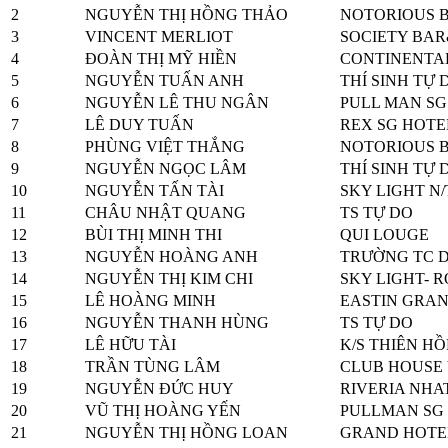
2
NGUYỄN THỊ HỒNG THẢO
NOTORIOUS B
3
VINCENT MERLIOT
SOCIETY BAR
4
ĐOÀN THỊ MỸ HIỀN
CONTINENTAL
5
NGUYỄN TUẤN ANH
THÍ SINH TỰ 
6
NGUYỄN LÊ THU NGÂN
PULL MAN SG
7
LÊ DUY TUẤN
REX SG HOTE
8
PHÙNG VIỆT THẮNG
NOTORIOUS B
9
NGUYỄN NGỌC LÂM
THÍ SINH TỰ 
10
NGUYỄN TẤN TÀI
SKY LIGHT N/
11
CHÂU NHẬT QUANG
TS TỰ DO
12
BÙI THỊ MINH THI
QUI LOUGE
13
NGUYỄN HOÀNG ANH
TRƯỜNG TC D
14
NGUYỄN THỊ KIM CHI
SKY LIGHT- 
15
LÊ HOÀNG MINH
EASTIN GRAN
16
NGUYỄN THANH HÙNG
TS TỰ DO
17
LÊ HỮU TÀI
K/S THIÊN H
18
TRẦN TÙNG LÂM
CLUB HOUSE VN
19
NGUYỄN ĐỨC HUY
RIVERIA NHA
20
VŨ THỊ HOÀNG YẾN
PULLMAN SG
21
NGUYỄN THỊ HỒNG LOAN
GRAND HOTE