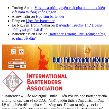
Trường An
on
Vì sao cà phê nguyên chất pha phin inox kiểu
việt nam thường không ngon
Arrow Trần
on
Học làm bartender
Đăng
on
Học làm bartender
Lê Nguyễn Trọng Nghĩa
on
Bartender Trương Thư Hoàng
“đừng sợ phải bắt đầu”
Bartender Bien Hoa
on
Bartender Trương Thư Hoàng “đừng
sợ phải bắt đầu”
" Bartender – Giấc Mơ Nghệ Thuật " Đến với lớp học bartender của
chúng tôi các bạn sẽ có được: Những kiến thức vững chắc, những
kỹ năng biểu diễn – pha chế – sáng tạo. Để tạo ra một ly cocktail