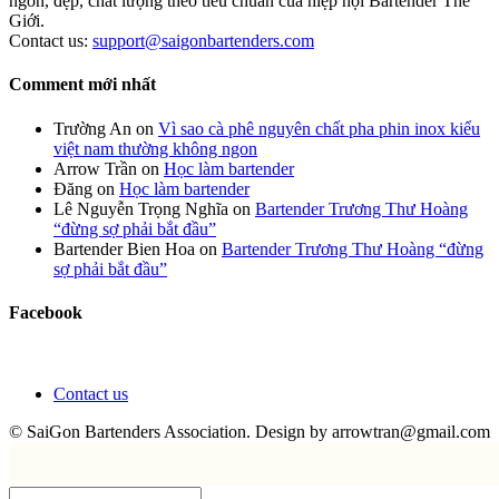
ngon, đẹp, chất lượng theo tiêu chuẩn của hiệp hội Bartender Thế
Giới.
Contact us:
support@saigonbartenders.com
Comment mới nhất
Trường An
on
Vì sao cà phê nguyên chất pha phin inox kiểu
việt nam thường không ngon
Arrow Trần
on
Học làm bartender
Đăng
on
Học làm bartender
Lê Nguyễn Trọng Nghĩa
on
Bartender Trương Thư Hoàng
“đừng sợ phải bắt đầu”
Bartender Bien Hoa
on
Bartender Trương Thư Hoàng “đừng
sợ phải bắt đầu”
Facebook
Contact us
© SaiGon Bartenders Association. Design by
arrowtran@gmail.com