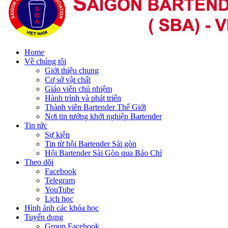
Home
Về chúng tôi
Giới thiệu chung
Cơ sở vật chất
Giáo viên chủ nhiệm
Hành trình và phát triển
Thành viên Bartender Thế Giới
Nơi tin tưởng khởi nghiệp Bartender
Tin tức
Sự kiện
Tin từ hội Bartender Sài gòn
Hội Bartender Sài Gòn qua Báo Chí
Theo dõi
Facebook
Telegram
YouTube
Lịch học
Hình ảnh các khóa học
Tuyển dụng
Group Facebook