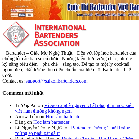
" Bartender – Giấc Mơ Nghệ Thuật " Đến với lớp học bartender của
chúng tôi các bạn sẽ có được: Những kiến thức vững chắc, những
kỹ năng biểu diễn – pha chế – sáng tạo. Để tạo ra một ly cocktail
ngon, đẹp, chất lượng theo tiêu chuẩn của hiệp hội Bartender Thế
Giới.
Contact us:
support@saigonbartenders.com
Comment mới nhất
Trường An
on
Vì sao cà phê nguyên chất pha phin inox kiểu
việt nam thường không ngon
Arrow Trần
on
Học làm bartender
Đăng
on
Học làm bartender
Lê Nguyễn Trọng Nghĩa
on
Bartender Trương Thư Hoàng
“đừng sợ phải bắt đầu”
Bartender Bien Hoa
on
Bartender Trương Thư Hoàng “đừng