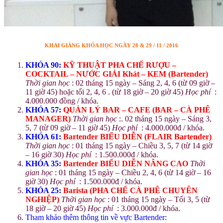
KHAI GIẢNG KHÓA HỌC NGÀY 28 & 29 / 11 / 2016
KHÓA 90:
KỸ THUẬT PHA CHẾ RƯỢU –
COCKTAIL – NƯỚC GIẢI Khát – KEM (Bartender)
Thời gian học
: 02 tháng 15 ngày – Sáng 2, 4, 6 (từ 09 giờ –
11 giờ 45) hoặc tối 2, 4, 6 . (từ 18 giờ – 20 giờ 45)
Học phí
:
4.000.000 đồng / khóa.
KHÓA 57:
QUẢN LÝ BAR – CAFE (BAR – CÀ PHÊ
MANAGER)
Thời gian học
:. 02 tháng 15 ngày – Sáng 3,
5, 7 (từ 09 giờ – 11 giờ 45)
Học phí
: 4.000.000đ / khóa.
KHÓA 61:
Bartender BIỂU DIỄN (FLAIR Bartender)
Thời gian học
: 01 tháng 15 ngày – Chiều 3, 5, 7 (từ 14 giờ
– 16 giờ 30)
Học phí
: 1.500.000đ / khóa.
KHÓA 35:
Bartender BIỂU DIỄN NÂNG CAO
Thời
gian học
: 01 tháng 15 ngày – Chiều 2, 4, 6 (từ 14 giờ – 16
giờ 30)
Học phí
: 1.500.000đ / khóa.
KHÓA 25:
B
arista (PHA CHẾ CÀ PHÊ CHUYÊN
NGHIỆP)
Thời gian học
: 01 tháng 15 ngày – Tối 3, 5 (từ
18 giờ – 20 giờ 45)
Học phí
: 3.000.000đ / khóa.
Tham khảo thêm thông tin về vực Bartender: