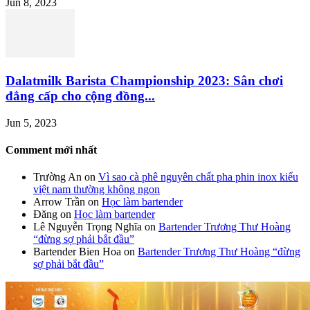
Jun 8, 2023
Dalatmilk Barista Championship 2023: Sân chơi
đẳng cấp cho cộng đồng...
Jun 5, 2023
Comment mới nhất
Trường An
on
Vì sao cà phê nguyên chất pha phin inox kiểu
việt nam thường không ngon
Arrow Trần
on
Học làm bartender
Đăng
on
Học làm bartender
Lê Nguyễn Trọng Nghĩa
on
Bartender Trương Thư Hoàng
“đừng sợ phải bắt đầu”
Bartender Bien Hoa
on
Bartender Trương Thư Hoàng “đừng
sợ phải bắt đầu”