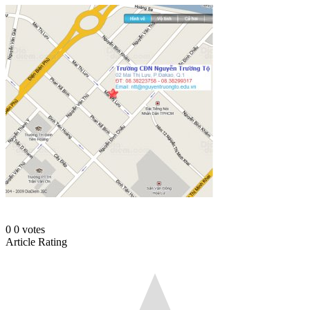
0
0
votes
Article Rating