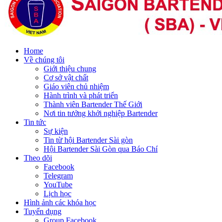
Home
Về chúng tôi
Giới thiệu chung
Cơ sở vật chất
Giáo viên chủ nhiệm
Hành trình và phát triển
Thành viên Bartender Thế Giới
Nơi tin tưởng khởi nghiệp Bartender
Tin tức
Sự kiện
Tin từ hội Bartender Sài gòn
Hội Bartender Sài Gòn qua Báo Chí
Theo dõi
Facebook
Telegram
YouTube
Lịch học
Hình ảnh các khóa học
Tuyển dụng
Group Facebook