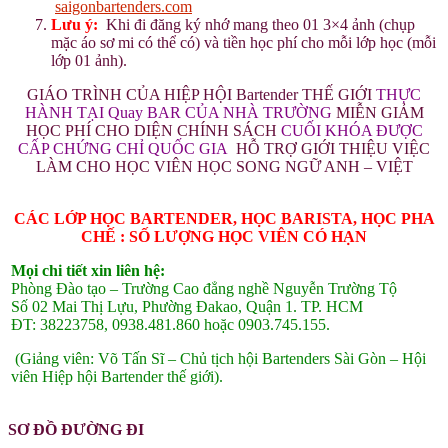
saigonbartenders.com
Lưu ý:
Khi đi đăng ký nhớ mang theo 01 3×4 ảnh (chụp
mặc áo sơ mi có thể có) và tiền học phí cho mỗi lớp học (mỗi
lớp 01 ảnh).
GIÁO TRÌNH CỦA HIỆP HỘI Bartender THẾ GIỚI
THỰC
HÀNH TẠI Quay BAR CỦA NHÀ TRƯỜNG
MIỄN GIẢM
HỌC PHÍ CHO DIỆN CHÍNH SÁCH
CUỐI KHÓA ĐƯỢC
CẤP CHỨNG CHỈ QUỐC GIA
HỖ TRỢ GIỚI THIỆU VIỆC
LÀM CHO HỌC VIÊN HỌC SONG NGỮ ANH – VIỆT
CÁC LỚP HỌC BARTENDER, HỌC BARISTA, HỌC PHA
CHẾ : SỐ LƯỢNG HỌC VIÊN CÓ HẠN
Mọi chi tiết xin liên hệ:
Phòng Đào tạo – Trường Cao đẳng nghề Nguyễn Trường Tộ
Số 02 Mai Thị Lựu, Phường Đakao, Quận 1. TP. HCM
ĐT: 38223758, 0938.481.860 hoặc 0903.745.155.
(Giảng viên: Võ Tấn Sĩ – Chủ tịch hội Bartenders Sài Gòn – Hội
viên Hiệp hội Bartender thế giới).
SƠ ĐỒ ĐƯỜNG ĐI