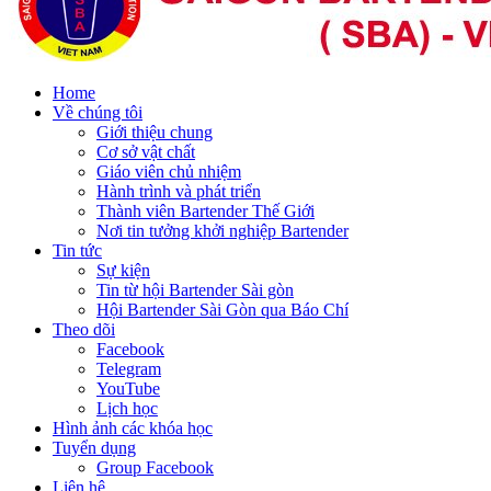
Home
Về chúng tôi
Giới thiệu chung
Cơ sở vật chất
Giáo viên chủ nhiệm
Hành trình và phát triển
Thành viên Bartender Thế Giới
Nơi tin tưởng khởi nghiệp Bartender
Tin tức
Sự kiện
Tin từ hội Bartender Sài gòn
Hội Bartender Sài Gòn qua Báo Chí
Theo dõi
Facebook
Telegram
YouTube
Lịch học
Hình ảnh các khóa học
Tuyển dụng
Group Facebook
Liên hệ