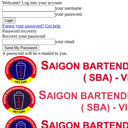
Welcome! Log into your account
your username
your password
Forgot your password? Get help
Password recovery
Recover your password
your email
A password will be e-mailed to you.