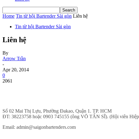
Home
Tin từ hội Bartender Sài gòn
Liên hệ
Tin từ hội Bartender Sài gòn
Liên hệ
By
Arrow Trần
-
Apr 20, 2014
0
2061
Số 02 Mai Thị Lựu, Phường Đakao, Quận 1. TP. HCM
ĐT: 38223758 hoặc 0903 745155 (ông VÕ TẤN SĨ). (Hội viên Hiệp hộ
Email:
admin@saigonbartenders.com