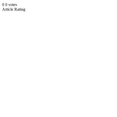
0
0
votes
Article Rating