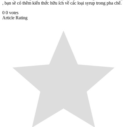
, bạn sẽ có thêm kiến thức hữu ích về các loại syrup trong pha chế.
0
0
votes
Article Rating