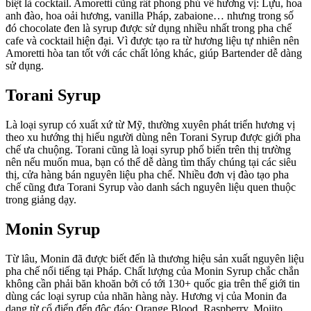
biệt là cocktail. Amoretti cũng rất phong phú về hương vị: Lựu, hoa
anh đào, hoa oải hương, vanilla Pháp, zabaione… nhưng trong số
đó chocolate đen là syrup được sử dụng nhiều nhất trong pha chế
cafe và cocktail hiện đại. Vì được tạo ra từ hương liệu tự nhiên nên
Amoretti hòa tan tốt với các chất lỏng khác, giúp Bartender dễ dàng
sử dụng.
Torani Syrup
Là loại syrup có xuất xứ từ Mỹ, thường xuyên phát triển hương vị
theo xu hướng thị hiếu người dùng nên Torani Syrup được giới pha
chế ưa chuộng. Torani cũng là loại syrup phổ biến trên thị trường
nên nếu muốn mua, bạn có thể dễ dàng tìm thấy chúng tại các siêu
thị, cửa hàng bán nguyên liệu pha chế. Nhiều đơn vị đào tạo pha
chế cũng đưa Torani Syrup vào danh sách nguyên liệu quen thuộc
trong giảng dạy.
Monin Syrup
Từ lâu, Monin đã được biết đến là thương hiệu sản xuất nguyên liệu
pha chế nổi tiếng tại Pháp. Chất lượng của Monin Syrup chắc chắn
không cần phải băn khoăn bởi có tới 130+ quốc gia trên thế giới tin
dùng các loại syrup của nhãn hàng này. Hương vị của Monin đa
dạng từ cổ điển đến độc đáo: Orange Blood, Raspberry, Mojito,