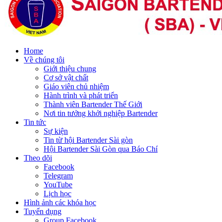
Home
Về chúng tôi
Giới thiệu chung
Cơ sở vật chất
Giáo viên chủ nhiệm
Hành trình và phát triển
Thành viên Bartender Thế Giới
Nơi tin tưởng khởi nghiệp Bartender
Tin tức
Sự kiện
Tin từ hội Bartender Sài gòn
Hội Bartender Sài Gòn qua Báo Chí
Theo dõi
Facebook
Telegram
YouTube
Lịch học
Hình ảnh các khóa học
Tuyển dụng
Group Facebook