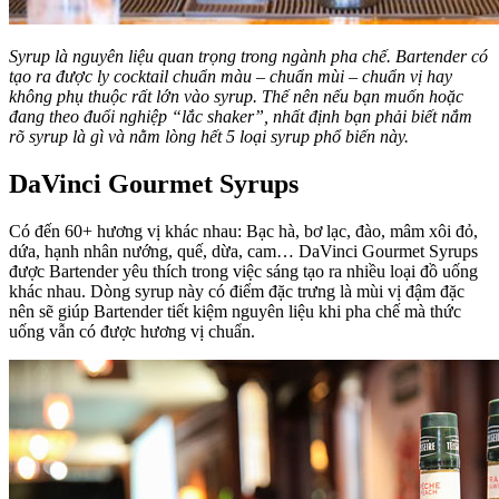
Syrup là nguyên liệu quan trọng trong ngành pha chế. Bartender có
tạo ra được ly cocktail chuẩn màu – chuẩn mùi – chuẩn vị hay
không phụ thuộc rất lớn vào syrup. Thế nên nếu bạn muốn hoặc
đang theo đuổi nghiệp “lắc shaker”, nhất định bạn phải biết nắm
rõ syrup là gì và nằm lòng hết 5 loại syrup phổ biến này.
DaVinci Gourmet Syrups
Có đến 60+ hương vị khác nhau: Bạc hà, bơ lạc, đào, mâm xôi đỏ,
dứa, hạnh nhân nướng, quế, dừa, cam… DaVinci Gourmet Syrups
được Bartender yêu thích trong việc sáng tạo ra nhiều loại đồ uống
khác nhau. Dòng syrup này có điểm đặc trưng là mùi vị đậm đặc
nên sẽ giúp Bartender tiết kiệm nguyên liệu khi pha chế mà thức
uống vẫn có được hương vị chuẩn.