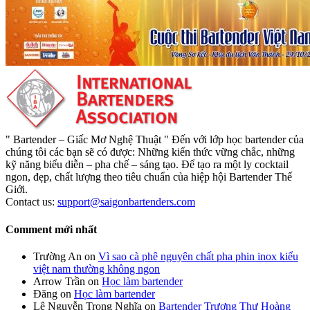
" Bartender – Giấc Mơ Nghệ Thuật " Đến với lớp học bartender của
chúng tôi các bạn sẽ có được: Những kiến thức vững chắc, những
kỹ năng biểu diễn – pha chế – sáng tạo. Để tạo ra một ly cocktail
ngon, đẹp, chất lượng theo tiêu chuẩn của hiệp hội Bartender Thế
Giới.
Contact us:
support@saigonbartenders.com
Comment mới nhất
Trường An
on
Vì sao cà phê nguyên chất pha phin inox kiểu
việt nam thường không ngon
Arrow Trần
on
Học làm bartender
Đăng
on
Học làm bartender
Lê Nguyễn Trọng Nghĩa
on
Bartender Trương Thư Hoàng