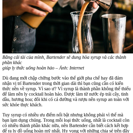
Bằng cái tài của mình, Bartender sẽ dung hòa syrup và các thành
phần khác
giúp ly thức uống hoàn hảo – Ảnh: Internet
Dù đang mới chập chững bước vào thế giới pha chế hay đã đảm
nhận vị trí Bartender trong thời gian dài thì bạn cũng cần có kiến
thức nền về syrup. Vì sao ư? Vì syrup là thành phần không thể thiếu
để làm nên ly cocktail hoàn hảo. Được làm từ nước ép trái cây, tinh
dầu, hương hoa; đôi khi có cả đường và rượu nên syrup an toàn với
sức khỏe thực khách.
Tuy syrup có nhiều ưu điểm nổi bật nhưng không phải vì thế mà
bạn lạm dụng chúng. Trong mỗi loại thức uống, nhất là cocktail còn
có nhiều thành phần khác nữa, nên Bartender cần biết cách kết hợp
để ra ly đồ uống hoàn mỹ nhất. Hy vọng với những chia sẻ trên đây