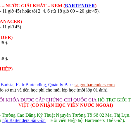
– NƯỚC GIẢI KHÁT – KEM (
BARTENDER
)
 11 giờ 45) hoặc tối 2, 4, 6 (từ 18 giờ 00 – 20 giờ 45).
MANAGER)
– 11 giờ 45)
NDER)
 30).
 30).
HIỆP)
Barista, Flair Bartending, Quản lý Bar :
saigonbartenders.com
 sơ mi) và tiền học phí cho mỗi lớp học (mỗi lớp 01 ảnh).
ỐI KHÓA ĐƯỢC CẤP CHỨNG CHỈ QUỐC GIA
HỖ TRỢ GIỚI 
VIỆT
(CÓ NHẬN HỌC VIÊN NƯỚC NGOÀI)
 – Trường Cao Đẳng Kỹ Thuật Nguyễn Trường Tộ
Số 02 Mai Thị Lựu
ch
hội Bartenders Sài Gòn
– Hội viên Hiệp hội Bartenders Thế Giới).