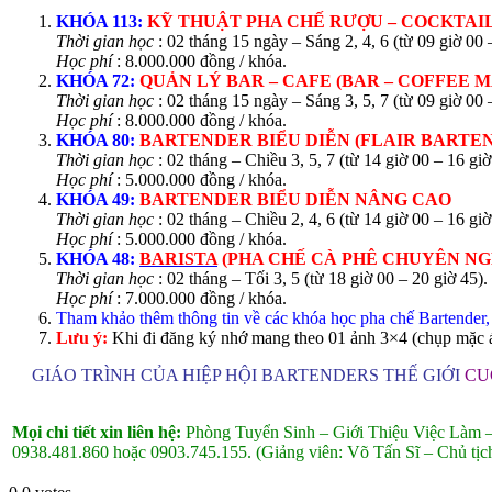
KHÓA 113:
KỸ THUẬT PHA CHẾ RƯỢU – COCKTAIL 
Thời gian học
: 02 tháng 15 ngày – Sáng 2, 4, 6 (từ 09 giờ 00 –
Học phí
: 8.000.000 đồng / khóa.
KHÓA 72:
QUẢN LÝ BAR – CAFE (BAR – COFFEE 
Thời gian học
: 02 tháng 15 ngày – Sáng 3, 5, 7 (từ 09 giờ 00 
Học phí
: 8.000.000 đồng / khóa.
KHÓA 80:
BARTENDER
BIỂU DIỄN (FLAIR BARTE
Thời gian học
: 02 tháng – Chiều 3, 5, 7 (từ 14 giờ 00 – 16 giờ
Học phí
: 5.000.000 đồng / khóa.
KHÓA 49:
BARTENDER
BIỂU DIỄN NÂNG CAO
Thời gian học
: 02 tháng – Chiều 2, 4, 6 (từ 14 giờ 00 – 16 giờ
Học phí
: 5.000.000 đồng / khóa.
KHÓA 48:
BARISTA
(PHA CHẾ CÀ PHÊ CHUYÊN NG
Thời gian học
: 02 tháng – Tối 3, 5 (từ 18 giờ 00 – 20 giờ 45).
Học phí
: 7.000.000 đồng / khóa.
Tham khảo thêm thông tin về các khóa học pha chế Bartender, 
Lưu ý:
Khi đi đăng ký nhớ mang theo 01 ảnh 3×4 (chụp mặc áo
GIÁO TRÌNH CỦA HIỆP HỘI BARTENDERS THẾ GIỚI
CU
Mọi chi tiết xin liên hệ:
Phòng Tuyển Sinh – Giới Thiệu Việc Làm
0938.481.860 hoặc 0903.745.155.
(Giảng viên: Võ Tấn Sĩ – Chủ tị