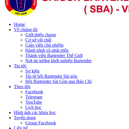
Home
Về chúng tôi
Giới thiệu chung
Cơ sở vật chất
Giáo viên chủ nhiệm
Hành trình và phát triển
Thành viên Bartender Thế Giới
Nơi tin tưởng khởi nghiệp Bartender
Tin tức
Sự kiện
Tin từ hội Bartender Sài gòn
Hội Bartender Sài Gòn qua Báo Chí
Theo dõi
Facebook
Telegram
YouTube
Lịch học
Hình ảnh các khóa học
Tuyển dụng
Group Facebook
Liên hệ