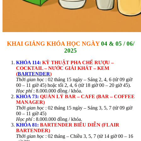
KHAI GIẢNG KHÓA HỌC NGÀY
04 & 05 / 06/
2025
KHÓA 114:
KỸ THUẬT PHA CHẾ RƯỢU –
COCKTAIL – NƯỚC GIẢI KHÁT – KEM
(
BARTENDER
)
Thời gian học
: 02 tháng 15 ngày – Sáng 2, 4, 6 (từ 09 giờ
00 – 11 giờ 45) hoặc tối 2, 4, 6 (từ 18 giờ 00 – 20 giờ 45).
Học phí
: 8.000.000 đồng / khóa.
KHÓA 73:
QUẢN LÝ BAR – CAFE (BAR – COFFEE
MANAGER)
Thời gian học
: 02 tháng 15 ngày – Sáng 3, 5, 7 (từ 09 giờ
00 – 11 giờ 45)
Học phí
: 8.000.000 đồng / khóa.
KHÓA 81:
BARTENDER
BIỂU DIỄN (FLAIR
BARTENDER)
Thời gian học
: 02 tháng – Chiều 3, 5, 7 (từ 14 giờ 00 – 16