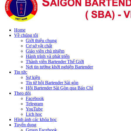
Home
Về chúng tôi
Giới thiệu chung
Cơ sở vật chất
Giáo viên chủ nhiệm
Hành trình và phát triển
Thành viên Bartender Thế Giới
Nơi tin tưởng khởi nghiệp Bartender
Tin tức
Sự kiện
Tin từ hội Bartender Sài gòn
Hội Bartender Sài Gòn qua Báo Chí
Theo dõi
Facebook
Telegram
YouTube
Lịch học
Hình ảnh các khóa học
Tuyển dụng
Group Facebook