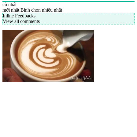
củ nhất
mới nhất
Bình chọn nhiều nhất
Inline Feedbacks
View all comments