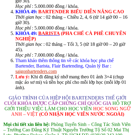
giờ 30).
Học phí
: 5.000.000 đồng / khóa.
KHÓA 49:
BARTENDER
BIỂU DIỄN NÂNG CAO
Thời gian học
: 02 tháng – Chiều 2, 4, 6 (từ 14 giờ 00 – 16
giờ 30).
Học phí
: 5.000.000 đồng / khóa.
KHÓA 49:
BARISTA
(PHA CHẾ CÀ PHÊ CHUYÊN
NGHIỆP)
Thời gian học
: 02 tháng – Tối 3, 5 (từ 18 giờ 00 – 20 giờ
45).
Học phí
: 7.000.000 đồng / khóa.
Tham khảo thêm thông tin về các khóa học pha chế
Bartender, Barista, Flair Bartending, Quản lý Bar :
saigonbartenders.com
Lưu ý:
Khi đi đăng ký nhớ mang theo 01 ảnh 3×4 (chụp
mặc áo sơ mi) và tiền học phí cho mỗi lớp học (mỗi lớp 01
ảnh).
GIÁO TRÌNH CỦA HIỆP HỘI BARTENDERS THẾ GIỚI
CUỐI KHÓA ĐƯỢC CẤP CHỨNG CHỈ QUỐC GIA
HỖ TRỢ
GIỚI THIỆU VIỆC LÀM CHO HỌC VIÊN
HỌC SONG NGỮ
ANH – VIỆT
(CÓ NHẬN HỌC VIÊN NƯỚC NGOÀI)
Mọi chi tiết xin liên hệ:
Phòng Tuyển Sinh – Công Tác Sinh Viên
– Trường Cao Đẳng Kỹ Thuật Nguyễn Trường Tộ
Số 02 Mai Thị