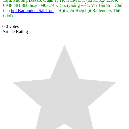
Lựu, Phường Đakao, Quận 1. TP. HCM ĐT: (028)38.242.109,
0938.481.860 hoặc 0903.745.155.
(Giảng viên: Võ Tấn Sĩ – Chủ
tịch
hội Bartenders Sài Gòn
– Hội viên Hiệp hội Bartenders Thế
Giới).
0
0
votes
Article Rating