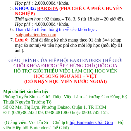
Học phí
: 2.000.000đ / khóa.
KHÓA 32:
BARISTA
(PHA CHẾ CÀ PHÊ CHUYÊN
NGHIỆP)
Thời gian học
: 02 tháng – Tối 3, 5 (từ 18 giờ – 20 giờ 45).
Học phí
: 4.000.000đ / khóa.
Tham khảo thêm thông tin về các khóa học :
saigonbartenders.com
Lưu ý:
Khi đi đăng ký nhớ mang theo 01 ảnh 3×4 (chụp
mặc áo sơ mi) và tiền học phí cho mỗi lớp học (mỗi lớp 01
ảnh).
GIÁO TRÌNH CỦA HIỆP HỘI BARTENDERS THẾ GIỚI
CUỐI KHÓA ĐƯỢC CẤP CHỨNG CHỈ QUỐC GIA
HỖ TRỢ GIỚI THIỆU VIỆC LÀM CHO HỌC VIÊN
HỌC SONG NGỮ ANH – VIỆT
(CÓ NHẬN HỌC VIÊN NƯỚC NGOÀI)
Mọi chi tiết xin liên hệ:
Phòng Tuyển Sinh – Giới Thiệu Việc Làm – Trường Cao Đẳng Kỹ
Thuật Nguyễn Trường Tộ
Số 02 Mai Thị Lựu, Phường Đakao, Quận 1. TP. HCM
ĐT: (028)38.242.109, 0938.481.860 hoặc 0903.745.155.
(Giảng viên: Võ Tấn Sĩ – Chủ tịch
hội Bartenders Sài Gòn
– Hội
viên Hiệp hội Bartenders Thế Giới).