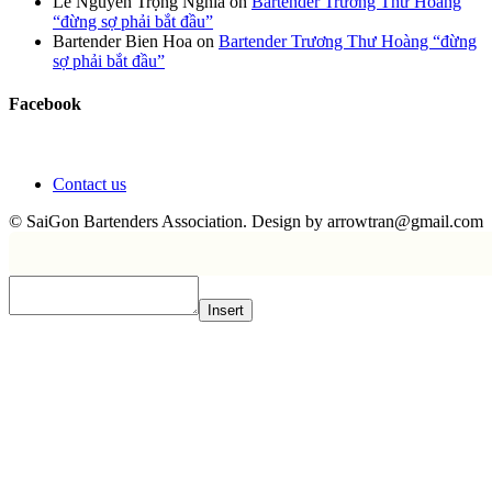
Lê Nguyễn Trọng Nghĩa
on
Bartender Trương Thư Hoàng
“đừng sợ phải bắt đầu”
Bartender Bien Hoa
on
Bartender Trương Thư Hoàng “đừng
sợ phải bắt đầu”
Facebook
Contact us
© SaiGon Bartenders Association. Design by
arrowtran@gmail.com
Insert