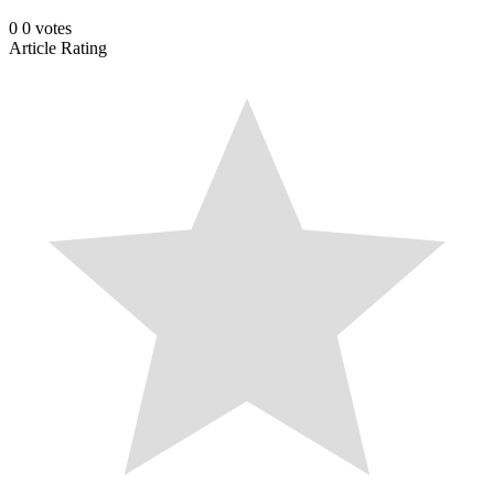
0
0
votes
Article Rating