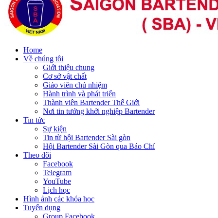
Home
Về chúng tôi
Giới thiệu chung
Cơ sở vật chất
Giáo viên chủ nhiệm
Hành trình và phát triển
Thành viên Bartender Thế Giới
Nơi tin tưởng khởi nghiệp Bartender
Tin tức
Sự kiện
Tin từ hội Bartender Sài gòn
Hội Bartender Sài Gòn qua Báo Chí
Theo dõi
Facebook
Telegram
YouTube
Lịch học
Hình ảnh các khóa học
Tuyển dụng
Group Facebook