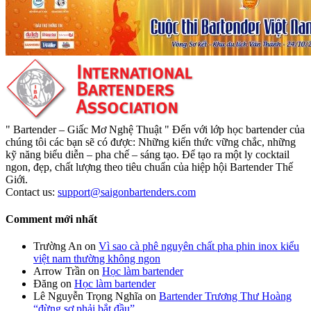
" Bartender – Giấc Mơ Nghệ Thuật " Đến với lớp học bartender của
chúng tôi các bạn sẽ có được: Những kiến thức vững chắc, những
kỹ năng biểu diễn – pha chế – sáng tạo. Để tạo ra một ly cocktail
ngon, đẹp, chất lượng theo tiêu chuẩn của hiệp hội Bartender Thế
Giới.
Contact us:
support@saigonbartenders.com
Comment mới nhất
Trường An
on
Vì sao cà phê nguyên chất pha phin inox kiểu
việt nam thường không ngon
Arrow Trần
on
Học làm bartender
Đăng
on
Học làm bartender
Lê Nguyễn Trọng Nghĩa
on
Bartender Trương Thư Hoàng
“đừng sợ phải bắt đầu”