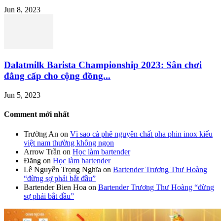
Jun 8, 2023
Dalatmilk Barista Championship 2023: Sân chơi
đẳng cấp cho cộng đồng...
Jun 5, 2023
Comment mới nhất
Trường An
on
Vì sao cà phê nguyên chất pha phin inox kiểu
việt nam thường không ngon
Arrow Trần
on
Học làm bartender
Đăng
on
Học làm bartender
Lê Nguyễn Trọng Nghĩa
on
Bartender Trương Thư Hoàng
“đừng sợ phải bắt đầu”
Bartender Bien Hoa
on
Bartender Trương Thư Hoàng “đừng
sợ phải bắt đầu”