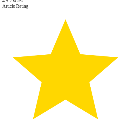
4.5
2
votes
Article Rating