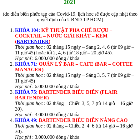
2021
(do diễn biến phức tạp của Covid-19, lịch học sẽ được cập nhật theo
quyết định của UBND TP HCM)
KHÓA 104:
KỸ THUẬT PHA CHẾ RƯỢU –
COCKTAIL – NƯỚC GIẢI KHÁT – KEM
(
BARTENDER
)
Thời gian học
: 02 tháng 15 ngày – Sáng 2, 4, 6 (từ 09 giờ –
11 giờ 45) hoặc tối 2, 4, 6 (từ 18 giờ – 20 giờ 45).
Học phí
: 6.000.000 đồng / khóa.
KHÓA 71:
QUẢN LÝ BAR – CAFE (BAR – COFFEE
MANAGER)
Thời gian học
: 02 tháng 15 ngày – Sáng 3, 5, 7 (từ 09 giờ –
11 giờ 45)
Học phí
: 6.000.000 đồng / khóa.
KHÓA 75:
BARTENDER
BIỂU DIỄN (FLAIR
BARTENDER)
Thời gian học
: 02 tháng – Chiều 3, 5, 7 (từ 14 giờ – 16 giờ
30).
Học phí
: 3.000.000 đồng / khóa.
KHÓA 49:
BARTENDER
BIỂU DIỄN NÂNG CAO
Thời gian học
: 02 tháng – Chiều 2, 4, 6 (từ 14 giờ – 16 giờ
30).
Học phí
: 3.000.000 đồng / khóa.