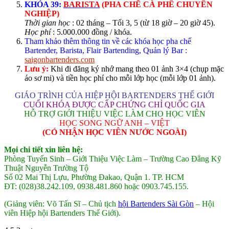
KHÓA 39:
BARISTA
(PHA CHẾ CÀ PHÊ CHUYÊN
NGHIỆP)
Thời gian học
: 02 tháng – Tối 3, 5 (từ 18 giờ – 20 giờ 45).
Học phí
: 5.000.000 đồng / khóa.
Tham khảo thêm thông tin về các khóa học pha chế
Bartender, Barista, Flair Bartending, Quản lý Bar :
saigonbartenders.com
Lưu ý:
Khi đi đăng ký nhớ mang theo 01 ảnh 3×4 (chụp mặc
áo sơ mi) và tiền học phí cho mỗi lớp học (mỗi lớp 01 ảnh).
GIÁO TRÌNH CỦA HIỆP HỘI BARTENDERS THẾ GIỚI
CUỐI KHÓA ĐƯỢC CẤP CHỨNG CHỈ QUỐC GIA
HỖ TRỢ GIỚI THIỆU VIỆC LÀM CHO HỌC VIÊN
HỌC SONG NGỮ ANH – VIỆT
(CÓ NHẬN HỌC VIÊN NƯỚC NGOÀI)
Mọi chi tiết xin liên hệ:
Phòng Tuyển Sinh – Giới Thiệu Việc Làm – Trường Cao Đẳng Kỹ
Thuật Nguyễn Trường Tộ
Số 02 Mai Thị Lựu, Phường Đakao, Quận 1. TP. HCM
ĐT: (028)38.242.109, 0938.481.860 hoặc 0903.745.155.
(Giảng viên: Võ Tấn Sĩ – Chủ tịch
hội Bartenders Sài Gòn
– Hội
viên Hiệp hội Bartenders Thế Giới).