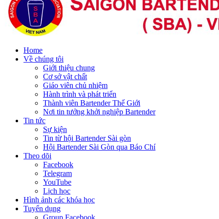
Home
Về chúng tôi
Giới thiệu chung
Cơ sở vật chất
Giáo viên chủ nhiệm
Hành trình và phát triển
Thành viên Bartender Thế Giới
Nơi tin tưởng khởi nghiệp Bartender
Tin tức
Sự kiện
Tin từ hội Bartender Sài gòn
Hội Bartender Sài Gòn qua Báo Chí
Theo dõi
Facebook
Telegram
YouTube
Lịch học
Hình ảnh các khóa học
Tuyển dụng
Group Facebook