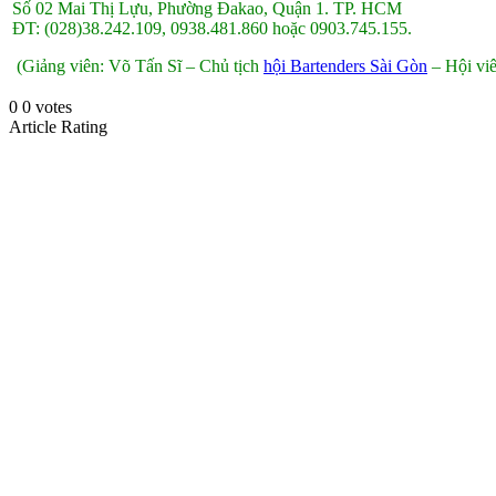
Số 02 Mai Thị Lựu, Phường Đakao, Quận 1. TP. HCM
ĐT: (028)38.242.109, 0938.481.860 hoặc 0903.745.155.
(Giảng viên: Võ Tấn Sĩ – Chủ tịch
hội Bartenders Sài Gòn
– Hội viê
0
0
votes
Article Rating