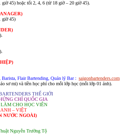
giờ 45) hoặc tối 2, 4, 6 (từ 18 giờ – 20 giờ 45).
MANAGER)
1 giờ 45)
NDER)
).
).
HIỆP)
Barista, Flair Bartending, Quản lý Bar :
saigonbartenders.com
 sơ mi) và tiền học phí cho mỗi lớp học (mỗi lớp 01 ảnh).
 BARTENDERS THẾ GIỚI
HỨNG CHỈ QUỐC GIA
C LÀM CHO HỌC VIÊN
ANH – VIỆT
N NƯỚC NGOÀI)
Thuật Nguyễn Trường Tộ