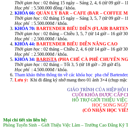
Thời gian học
: 02 tháng 15 ngày – Sáng 2, 4, 6 (từ 09 giờ – 11 
Học phí
: 5.500.000 đồng / khóa.
KHÓA 66:
QUẢN LÝ BAR – CAFE (BAR – COFFEE 
Thời gian học
: 02 tháng 15 ngày – Sáng 3, 5, 7 (từ 09 giờ – 1
Học phí
: 5.500.000đ / khóa.
KHÓA 70:
BARTENDER
BIỂU DIỄN (FLAIR BARTE
Thời gian học
: 02 tháng – Chiều 3, 5, 7 (từ 14 giờ – 16 giờ 30
Học phí
: 2.500.000đ / khóa.
KHÓA 44:
BARTENDER
BIỂU DIỄN NÂNG CAO
Thời gian học
: 02 tháng – Chiều 2, 4, 6 (từ 14 giờ – 16 giờ 30
Học phí
: 2.500.000đ / khóa.
KHÓA 34:
BARISTA
(PHA CHẾ CÀ PHÊ CHUYÊN NG
Thời gian học
: 02 tháng – Tối 3, 5 (từ 18 giờ – 20 giờ 45).
Học phí
: 4.500.000đ / khóa.
Tham khảo thêm thông tin về các khóa học pha chế Bartender, 
Lưu ý:
Khi đi đăng ký nhớ mang theo 01 ảnh 3×4 (chụp mặc áo
GIÁO TRÌNH CỦA HIỆP HỘI
CUỐI KHÓA ĐƯỢC CẤP C
HỖ TRỢ GIỚI THIỆU VIỆ
HỌC SONG NGỮ 
(CÓ NHẬN HỌC VIÊ
Mọi chi tiết xin liên hệ:
Phòng Tuyển Sinh – Giới Thiệu Việc Làm – Trường Cao Đẳng Kỹ 