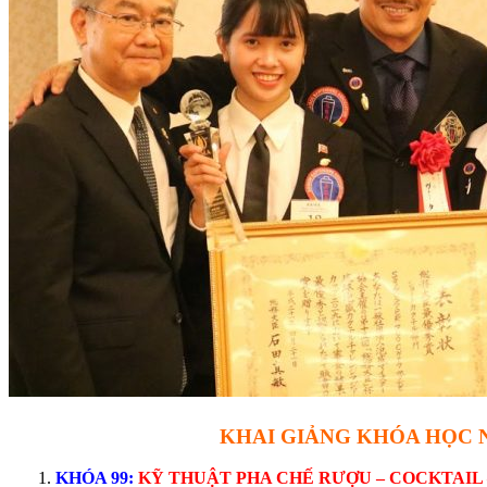
KHAI GIẢNG KHÓA HỌC
KHÓA 99:
KỸ THUẬT PHA CHẾ RƯỢU – COCKTAIL –