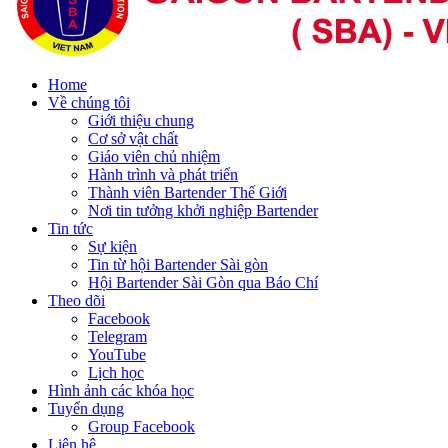
Home
Về chúng tôi
Giới thiệu chung
Cơ sở vật chất
Giáo viên chủ nhiệm
Hành trình và phát triển
Thành viên Bartender Thế Giới
Nơi tin tưởng khởi nghiệp Bartender
Tin tức
Sự kiện
Tin từ hội Bartender Sài gòn
Hội Bartender Sài Gòn qua Báo Chí
Theo dõi
Facebook
Telegram
YouTube
Lịch học
Hình ảnh các khóa học
Tuyển dụng
Group Facebook
Liên hệ