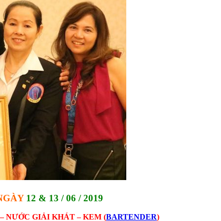
 NGÀY
12 & 13 / 06 / 2019
 NƯỚC GIẢI KHÁT – KEM (
BARTENDER
)