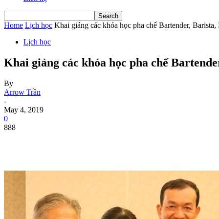
Home
Lịch học
Khai giảng các khóa học pha chế Bartender, Barista, 
Lịch học
Khai giảng các khóa học pha chế Bartender,
By
Arrow Trần
-
May 4, 2019
0
888