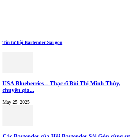
Tin từ hội Bartender Sài gòn
USA Blueberries – Thạc sĩ Bùi Thị Minh Thủy,
chuyên gia...
May 25, 2025
Các Bartender của Hội Bartender Sài Gòn cùng sự