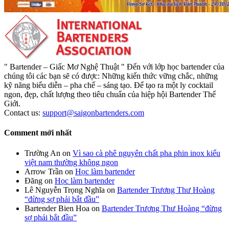
" Bartender – Giấc Mơ Nghệ Thuật " Đến với lớp học bartender của
chúng tôi các bạn sẽ có được: Những kiến thức vững chắc, những
kỹ năng biểu diễn – pha chế – sáng tạo. Để tạo ra một ly cocktail
ngon, đẹp, chất lượng theo tiêu chuẩn của hiệp hội Bartender Thế
Giới.
Contact us:
support@saigonbartenders.com
Comment mới nhất
Trường An
on
Vì sao cà phê nguyên chất pha phin inox kiểu
việt nam thường không ngon
Arrow Trần
on
Học làm bartender
Đăng
on
Học làm bartender
Lê Nguyễn Trọng Nghĩa
on
Bartender Trương Thư Hoàng
“đừng sợ phải bắt đầu”
Bartender Bien Hoa
on
Bartender Trương Thư Hoàng “đừng
sợ phải bắt đầu”