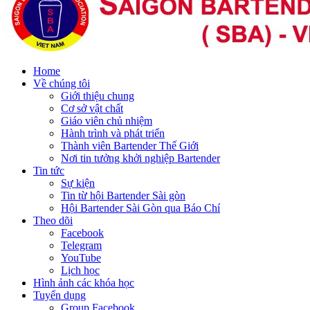
Home
Về chúng tôi
Giới thiệu chung
Cơ sở vật chất
Giáo viên chủ nhiệm
Hành trình và phát triển
Thành viên Bartender Thế Giới
Nơi tin tưởng khởi nghiệp Bartender
Tin tức
Sự kiện
Tin từ hội Bartender Sài gòn
Hội Bartender Sài Gòn qua Báo Chí
Theo dõi
Facebook
Telegram
YouTube
Lịch học
Hình ảnh các khóa học
Tuyển dụng
Group Facebook