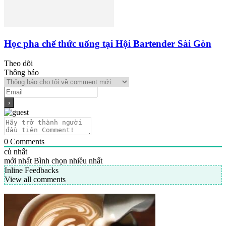
Học pha chế thức uống tại Hội Bartender Sài Gòn
Theo dõi
Thông báo
0
Comments
củ nhất
mới nhất
Bình chọn nhiều nhất
Inline Feedbacks
View all comments