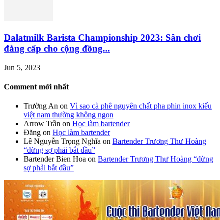
Dalatmilk Barista Championship 2023: Sân chơi
đẳng cấp cho cộng đồng...
Jun 5, 2023
Comment mới nhất
Trường An
on
Vì sao cà phê nguyên chất pha phin inox kiểu
việt nam thường không ngon
Arrow Trần
on
Học làm bartender
Đăng
on
Học làm bartender
Lê Nguyễn Trọng Nghĩa
on
Bartender Trương Thư Hoàng
“đừng sợ phải bắt đầu”
Bartender Bien Hoa
on
Bartender Trương Thư Hoàng “đừng
sợ phải bắt đầu”