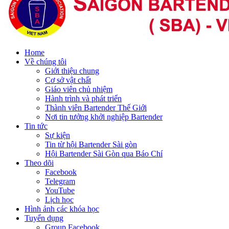
Home
Về chúng tôi
Giới thiệu chung
Cơ sở vật chất
Giáo viên chủ nhiệm
Hành trình và phát triển
Thành viên Bartender Thế Giới
Nơi tin tưởng khởi nghiệp Bartender
Tin tức
Sự kiện
Tin từ hội Bartender Sài gòn
Hội Bartender Sài Gòn qua Báo Chí
Theo dõi
Facebook
Telegram
YouTube
Lịch học
Hình ảnh các khóa học
Tuyển dụng
Group Facebook