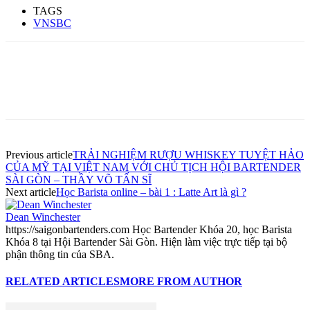
TAGS
VNSBC
Previous article
TRẢI NGHIỆM RƯỢU WHISKEY TUYỆT HẢO
CỦA MỸ TẠI VIỆT NAM VỚI CHỦ TỊCH HỘI BARTENDER
SÀI GÒN – THẦY VÕ TẤN SĨ
Next article
Học Barista online – bài 1 : Latte Art là gì ?
Dean Winchester
https://saigonbartenders.com Học Bartender Khóa 20, học Barista
Khóa 8 tại Hội Bartender Sài Gòn. Hiện làm việc trực tiếp tại bộ
phận thông tin của SBA.
RELATED ARTICLES
MORE FROM AUTHOR