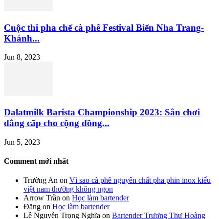
Cuộc thi pha chế cà phê Festival Biển Nha Trang-
Khánh...
Jun 8, 2023
Dalatmilk Barista Championship 2023: Sân chơi
đẳng cấp cho cộng đồng...
Jun 5, 2023
Comment mới nhất
Trường An
on
Vì sao cà phê nguyên chất pha phin inox kiểu
việt nam thường không ngon
Arrow Trần
on
Học làm bartender
Đăng
on
Học làm bartender
Lê Nguyễn Trọng Nghĩa
on
Bartender Trương Thư Hoàng