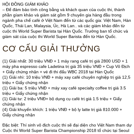
HỘI ĐỒNG GIÁM KHẢO
– Để đảm bảo tính công bằng và khách quan của cuộc thi, thành
phần gíam khảo và giám sát gồm 9 chuyên gia hàng đầu trong
ngành pha chế café ở Việt Nam đến từ các quốc gia: Việt Nam, Hàn
Quốc, Thái Lan, Malaysia, Úc, Hà Lan.. và các giám khảo đến từ
cuộc thi World Super Barista tại Hàn Quốc. Trưởng ban tổ chức và
giám sát của cuộc thi World Super Barista đến từ Hàn Quốc.
CƠ CẤU GIẢI THƯỞNG
(1) Giải nhất: 30 triệu VNĐ + 1 máy rang café trị giá 2800 USD + 1
máy pha espresso cafe Ladetina trị giá 35 triệu VNĐ + Cup Vô Địch
+ Giấy chứng nhận + vé đi thi đấu WBC 2018 tại Hàn Quốc
(1) Giải nhì: 10 triệu VNĐ + máy xay café chuyên nghiệp trị giá 12,5
triệu + Giấy chứng nhận
(1) Giải ba: 5 triệu VNĐ + máy xay café specialty coffee trị giá 3.5
triệu + Giấy chứng nhận
(1) Giải tư: 2 triệu VNĐ+ bộ dụng cụ café trị giá 1.5 triệu + Giấy
chứng nhận
(4) Giải khuyến khích: 1 triệu VNĐ + bộ ly latte trị giá 810.000 +
Giấy chứng nhận
Đặc biệt: Thí sinh vô địch cuộc thi sẽ đại diện cho Việt Nam tham dự
Cuộc thi World Super Barista Championship 2018 tổ chức tại Seoul