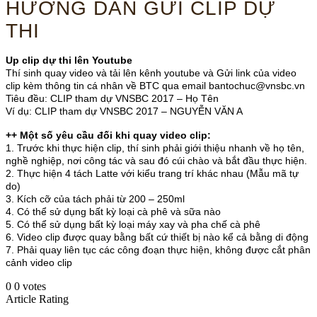
HƯỚNG DẪN GỬI CLIP DỰ
THI
Up clip dự thi lên Youtube
Thí sinh quay video và tải lên kênh youtube và Gửi link của video
clip kèm thông tin cá nhân về BTC qua email
bantochuc@vnsbc.vn
Tiêu đều: CLIP tham dự VNSBC 2017 – Họ Tên
Ví dụ: CLIP tham dự VNSBC 2017 – NGUYỄN VĂN A
++ Một số yêu cầu đối khi quay video clip:
1. Trước khi thực hiện clip, thí sinh phải giới thiệu nhanh về họ tên,
nghề nghiệp, nơi công tác và sau đó cúi chào và bắt đầu thực hiện.
2. Thực hiện 4 tách Latte với kiểu trang trí khác nhau (Mẫu mã tự
do)
3. Kích cỡ của tách phải từ 200 – 250ml
4. Có thể sử dụng bất kỳ loại cà phê và sữa nào
5. Có thể sử dụng bất kỳ loại máy xay và pha chế cà phê
6. Video clip được quay bằng bất cứ thiết bị nào kể cả bằng di động
7. Phải quay liên tục các công đoạn thực hiện, không được cắt phân
cảnh video clip
0
0
votes
Article Rating