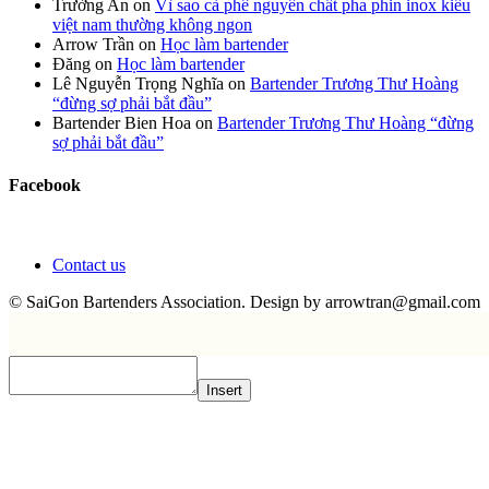
Trường An
on
Vì sao cà phê nguyên chất pha phin inox kiểu
việt nam thường không ngon
Arrow Trần
on
Học làm bartender
Đăng
on
Học làm bartender
Lê Nguyễn Trọng Nghĩa
on
Bartender Trương Thư Hoàng
“đừng sợ phải bắt đầu”
Bartender Bien Hoa
on
Bartender Trương Thư Hoàng “đừng
sợ phải bắt đầu”
Facebook
Contact us
© SaiGon Bartenders Association. Design by
arrowtran@gmail.com
Insert