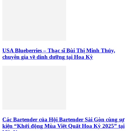
USA Blueberries – Thạc sĩ Bùi Thị Minh Thủy,
chuyên gia về dinh dưỡng tại Hoa Kỳ
Các Bartender của Hội Bartender Sài Gòn cùng sự
kiện “Khởi động Mùa Việt Quất Hoa Kỳ 2025” tại