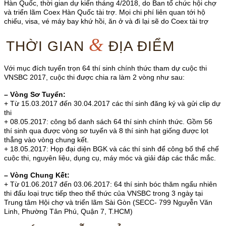
Hàn Quốc, thời gian dự kiến tháng 4/2018, do Ban tổ chức hội chợ
và triển lãm Coex Hàn Quốc tài trợ. Mọi chi phí liên quan tới hộ
chiếu, visa, vé máy bay khứ hồi, ăn ở và đi lại sẽ do Coex tài trợ
&
THỜI GIAN
ĐỊA ĐIỂM
Với mục đích tuyển trọn 64 thí sinh chính thức tham dự cuộc thi
VNSBC 2017, cuộc thi được chia ra làm 2 vòng như sau:
– Vòng Sơ Tuyển:
+ Từ 15.03.2017 đến 30.04.2017 các thí sinh đăng ký và gửi clip dự
thi
+ 08.05.2017: công bố danh sách 64 thí sinh chính thức. Gồm 56
thí sinh qua được vòng sơ tuyển và 8 thí sinh hạt giống được lọt
thẳng vào vòng chung kết.
+ 18.05.2017: Họp đại diện BGK và các thí sinh để công bố thể chế
cuộc thi, nguyên liệu, dụng cụ, máy móc và giải đáp các thắc mắc.
– Vòng Chung Kết:
+ Từ 01.06.2017 đến 03.06.2017: 64 thí sinh bóc thăm ngẩu nhiên
thi đấu loại trực tiếp theo thể thức của VNSBC trong 3 ngày tại
Trung tâm Hội chợ và triển lãm Sài Gòn (SECC- 799 Nguyễn Văn
Linh, Phường Tân Phú, Quận 7, T.HCM)