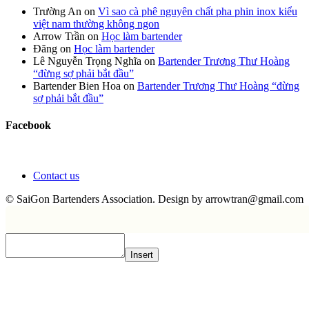
Trường An
on
Vì sao cà phê nguyên chất pha phin inox kiểu
việt nam thường không ngon
Arrow Trần
on
Học làm bartender
Đăng
on
Học làm bartender
Lê Nguyễn Trọng Nghĩa
on
Bartender Trương Thư Hoàng
“đừng sợ phải bắt đầu”
Bartender Bien Hoa
on
Bartender Trương Thư Hoàng “đừng
sợ phải bắt đầu”
Facebook
Contact us
© SaiGon Bartenders Association. Design by
arrowtran@gmail.com
Insert