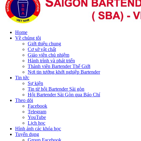
Home
Về chúng tôi
Giới thiệu chung
Cơ sở vật chất
Giáo viên chủ nhiệm
Hành trình và phát triển
Thành viên Bartender Thế Giới
Nơi tin tưởng khởi nghiệp Bartender
Tin tức
Sự kiện
Tin từ hội Bartender Sài gòn
Hội Bartender Sài Gòn qua Báo Chí
Theo dõi
Facebook
Telegram
YouTube
Lịch học
Hình ảnh các khóa học
Tuyển dụng
Group Facebook