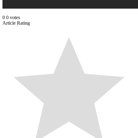
0
0
votes
Article Rating