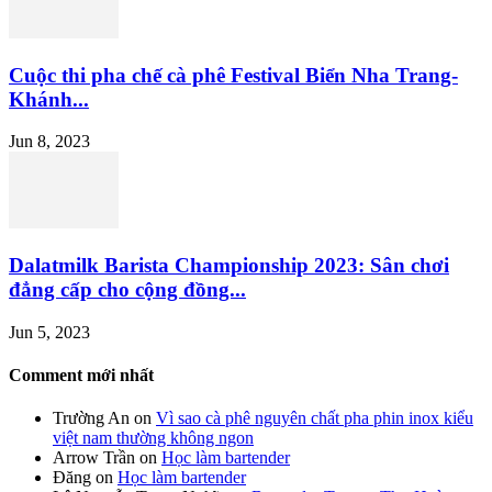
Cuộc thi pha chế cà phê Festival Biển Nha Trang-
Khánh...
Jun 8, 2023
Dalatmilk Barista Championship 2023: Sân chơi
đẳng cấp cho cộng đồng...
Jun 5, 2023
Comment mới nhất
Trường An
on
Vì sao cà phê nguyên chất pha phin inox kiểu
việt nam thường không ngon
Arrow Trần
on
Học làm bartender
Đăng
on
Học làm bartender