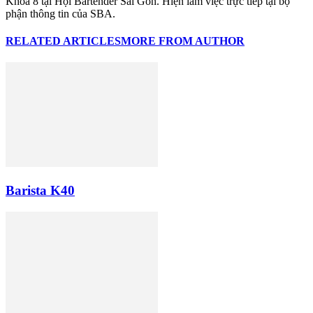
Khóa 8 tại Hội Bartender Sài Gòn. Hiện làm việc trực tiếp tại bộ
phận thông tin của SBA.
RELATED ARTICLES
MORE FROM AUTHOR
Barista K40