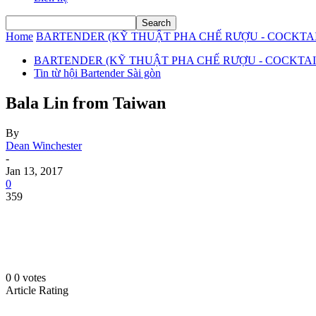
Home
BARTENDER (KỸ THUẬT PHA CHẾ RƯỢU - COCKTAIL
BARTENDER (KỸ THUẬT PHA CHẾ RƯỢU - COCKTAIL
Tin từ hội Bartender Sài gòn
Bala Lin from Taiwan
By
Dean Winchester
-
Jan 13, 2017
0
359
0
0
votes
Article Rating