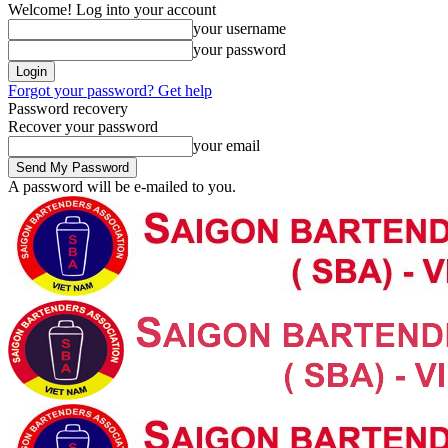
Welcome! Log into your account
your username
your password
Forgot your password? Get help
Password recovery
Recover your password
your email
A password will be e-mailed to you.