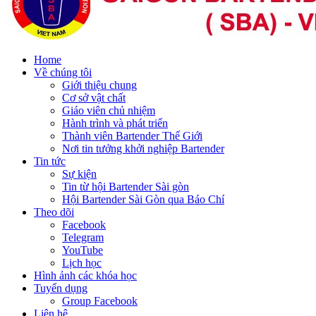
Home
Về chúng tôi
Giới thiệu chung
Cơ sở vật chất
Giáo viên chủ nhiệm
Hành trình và phát triển
Thành viên Bartender Thế Giới
Nơi tin tưởng khởi nghiệp Bartender
Tin tức
Sự kiện
Tin từ hội Bartender Sài gòn
Hội Bartender Sài Gòn qua Báo Chí
Theo dõi
Facebook
Telegram
YouTube
Lịch học
Hình ảnh các khóa học
Tuyển dụng
Group Facebook
Liên hệ