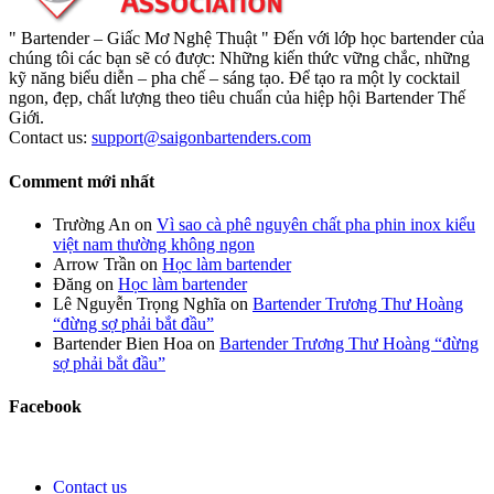
" Bartender – Giấc Mơ Nghệ Thuật " Đến với lớp học bartender của
chúng tôi các bạn sẽ có được: Những kiến thức vững chắc, những
kỹ năng biểu diễn – pha chế – sáng tạo. Để tạo ra một ly cocktail
ngon, đẹp, chất lượng theo tiêu chuẩn của hiệp hội Bartender Thế
Giới.
Contact us:
support@saigonbartenders.com
Comment mới nhất
Trường An
on
Vì sao cà phê nguyên chất pha phin inox kiểu
việt nam thường không ngon
Arrow Trần
on
Học làm bartender
Đăng
on
Học làm bartender
Lê Nguyễn Trọng Nghĩa
on
Bartender Trương Thư Hoàng
“đừng sợ phải bắt đầu”
Bartender Bien Hoa
on
Bartender Trương Thư Hoàng “đừng
sợ phải bắt đầu”
Facebook
Contact us