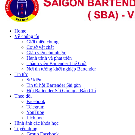
Home
Về chúng tôi
Giới thiệu chung
Cơ sở vật chất
Giáo viên chủ nhiệm
Hành trình và phát triển
Thành viên Bartender Thế Giới
Nơi tin tưởng khởi nghiệp Bartender
Tin tức
Sự kiện
Tin từ hội Bartender Sài gòn
Hội Bartender Sài Gòn qua Báo Chí
Theo dõi
Facebook
Telegram
YouTube
Lịch học
Hình ảnh các khóa học
Tuyển dụng
Group Facebook