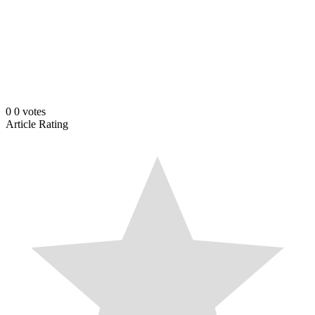
0
0
votes
Article Rating