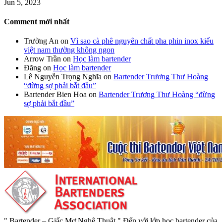
Jun 5, 2023
Comment mới nhất
Trường An
on
Vì sao cà phê nguyên chất pha phin inox kiểu
việt nam thường không ngon
Arrow Trần
on
Học làm bartender
Đăng
on
Học làm bartender
Lê Nguyễn Trọng Nghĩa
on
Bartender Trương Thư Hoàng
“đừng sợ phải bắt đầu”
Bartender Bien Hoa
on
Bartender Trương Thư Hoàng “đừng
sợ phải bắt đầu”
" Bartender – Giấc Mơ Nghệ Thuật " Đến với lớp học bartender của