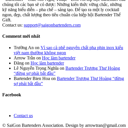
chúng tôi các bạn sẽ có được: Những kiến thức vững chắc, những
kỹ năng biểu diễn – pha chế – sáng tạo. Để tạo ra một ly cocktail
ngon, đẹp, chất lượng theo tiêu chuẩn của hiệp hội Bartender Thế
Giới.
Contact us:
support@saigonbartenders.com
Comment mới nhất
Trường An
on
Vì sao cà phê nguyên chất pha phin inox kiểu
việt nam thường không ngon
Arrow Trần
on
Học làm bartender
Đăng
on
Học làm bartender
Lê Nguyễn Trọng Nghĩa
on
Bartender Trương Thư Hoàng
“đừng sợ phải bắt đầu”
Bartender Bien Hoa
on
Bartender Trương Thư Hoàng “đừng
sợ phải bắt đầu”
Facebook
Contact us
© SaiGon Bartenders Association. Design by
arrowtran@gmail.com