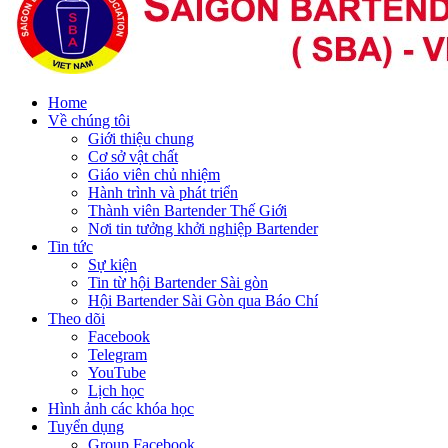
Home
Về chúng tôi
Giới thiệu chung
Cơ sở vật chất
Giáo viên chủ nhiệm
Hành trình và phát triển
Thành viên Bartender Thế Giới
Nơi tin tưởng khởi nghiệp Bartender
Tin tức
Sự kiện
Tin từ hội Bartender Sài gòn
Hội Bartender Sài Gòn qua Báo Chí
Theo dõi
Facebook
Telegram
YouTube
Lịch học
Hình ảnh các khóa học
Tuyển dụng
Group Facebook