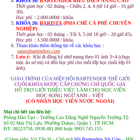
KHÓA 36:
BARTENDER
BIỂU DIỄN NÂNG CAO
Thời gian học
: 02 tháng – Chiều 2, 4, 6 (từ 14 giờ – 16 giờ
30).
Học phí
: 2.000.000đ / khóa.
KHÓA 26:
BARISTA
(PHA CHẾ CÀ PHÊ CHUYÊN
NGHIỆP)
Thời gian học
: 02 tháng – Tối 3, 5 (từ 18 giờ – 20 giờ 45).
Học phí
: 3.500.000đ / khóa.
Tham khảo thêm thông tin về các khóa học :
saigonbartenders.com
Lưu ý:
Khi đi đăng ký nhớ mang theo 01 ảnh 3×4 (chụp
mặc áo sơ mi) và tiền học phí cho mỗi lớp học (mỗi lớp 01
ảnh).
GIÁO TRÌNH CỦA HIỆP HỘI BARTENDER THẾ GIỚI
CUỐI KHÓA ĐƯỢC CẤP CHỨNG CHỈ QUỐC GIA
HỖ TRỢ GIỚI THIỆU VIỆC LÀM CHO HỌC VIÊN
HỌC SONG NGỮ ANH – VIỆT
(CÓ NHẬN HỌC VIÊN NƯỚC NGOÀI)
Mọi chi tiết xin liên hệ:
Phòng Đào Tạo – Trường Cao Đẳng Nghề Nguyễn Trường Tộ
Số 02 Mai Thị Lựu, Phường Đakao, Quận 1. TP. HCM
ĐT: 38223758, 0938.481.860 hoặc 0903.745.155.
(Giảng viên: Võ Tấn Sĩ – Chủ tịch
hội Bartenders Sài Gòn
– Hội