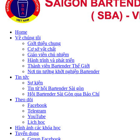
Home
Về chúng tôi
Giới thiệu chung
Cơ sở vật chất
Giáo viên chủ nhiệm
Hành trình và phát triển
Thành viên Bartender Thế Giới
Nơi tin tưởng khởi nghiệp Bartender
Tin tức
Sự kiện
Tin từ hội Bartender Sài gòn
Hội Bartender Sài Gòn qua Báo Chí
Theo dõi
Facebook
Telegram
YouTube
Lịch học
Hình ảnh các khóa học
Tuyển dụng
Group Facebook