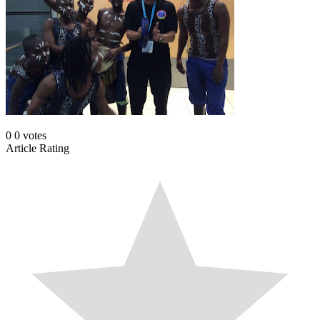
0
0
votes
Article Rating