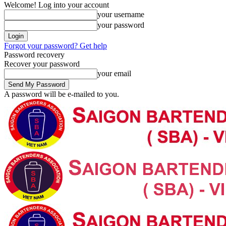
Welcome! Log into your account
your username
your password
Forgot your password? Get help
Password recovery
Recover your password
your email
A password will be e-mailed to you.