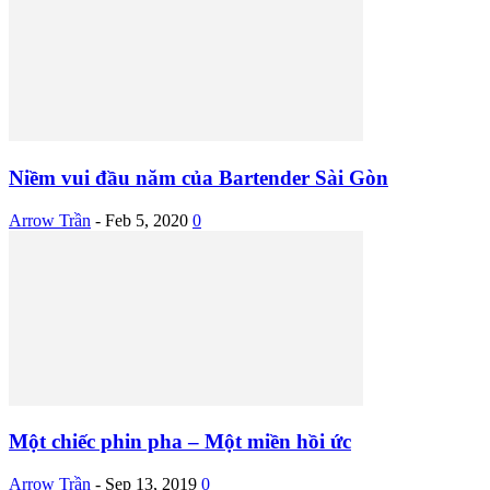
Niềm vui đầu năm của Bartender Sài Gòn
Arrow Trần
-
Feb 5, 2020
0
Một chiếc phin pha – Một miền hồi ức
Arrow Trần
-
Sep 13, 2019
0