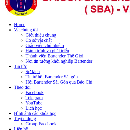
Home
Về chúng tôi
Giới thiệu chung
Cơ sở vật chất
Giáo viên chủ nhiệm
Hành trình và phát triển
Thành viên Bartender Thế Giới
Nơi tin tưởng khởi nghiệp Bartender
Tin tức
Sự kiện
Tin từ hội Bartender Sài gòn
Hội Bartender Sài Gòn qua Báo Chí
Theo dõi
Facebook
Telegram
YouTube
Lịch học
Hình ảnh các khóa học
Tuyển dụng
Group Facebook
Liên hệ