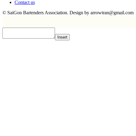
Contact us
© SaiGon Bartenders Association. Design by
arrowtran@gmail.com
Insert