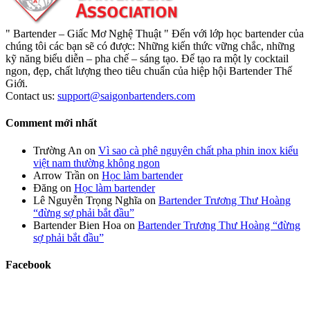
" Bartender – Giấc Mơ Nghệ Thuật " Đến với lớp học bartender của
chúng tôi các bạn sẽ có được: Những kiến thức vững chắc, những
kỹ năng biểu diễn – pha chế – sáng tạo. Để tạo ra một ly cocktail
ngon, đẹp, chất lượng theo tiêu chuẩn của hiệp hội Bartender Thế
Giới.
Contact us:
support@saigonbartenders.com
Comment mới nhất
Trường An
on
Vì sao cà phê nguyên chất pha phin inox kiểu
việt nam thường không ngon
Arrow Trần
on
Học làm bartender
Đăng
on
Học làm bartender
Lê Nguyễn Trọng Nghĩa
on
Bartender Trương Thư Hoàng
“đừng sợ phải bắt đầu”
Bartender Bien Hoa
on
Bartender Trương Thư Hoàng “đừng
sợ phải bắt đầu”
Facebook