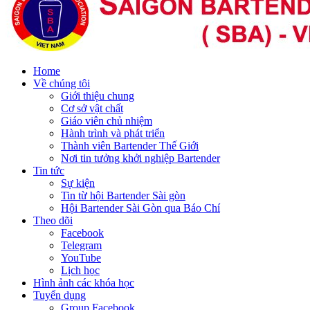
Home
Về chúng tôi
Giới thiệu chung
Cơ sở vật chất
Giáo viên chủ nhiệm
Hành trình và phát triển
Thành viên Bartender Thế Giới
Nơi tin tưởng khởi nghiệp Bartender
Tin tức
Sự kiện
Tin từ hội Bartender Sài gòn
Hội Bartender Sài Gòn qua Báo Chí
Theo dõi
Facebook
Telegram
YouTube
Lịch học
Hình ảnh các khóa học
Tuyển dụng
Group Facebook