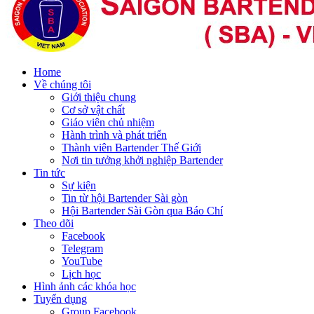
Home
Về chúng tôi
Giới thiệu chung
Cơ sở vật chất
Giáo viên chủ nhiệm
Hành trình và phát triển
Thành viên Bartender Thế Giới
Nơi tin tưởng khởi nghiệp Bartender
Tin tức
Sự kiện
Tin từ hội Bartender Sài gòn
Hội Bartender Sài Gòn qua Báo Chí
Theo dõi
Facebook
Telegram
YouTube
Lịch học
Hình ảnh các khóa học
Tuyển dụng
Group Facebook