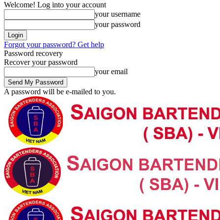
Welcome! Log into your account
your username
your password
Forgot your password? Get help
Password recovery
Recover your password
your email
A password will be e-mailed to you.