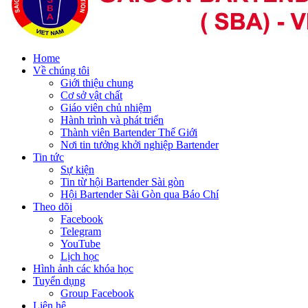
Home
Về chúng tôi
Giới thiệu chung
Cơ sở vật chất
Giáo viên chủ nhiệm
Hành trình và phát triển
Thành viên Bartender Thế Giới
Nơi tin tưởng khởi nghiệp Bartender
Tin tức
Sự kiện
Tin từ hội Bartender Sài gòn
Hội Bartender Sài Gòn qua Báo Chí
Theo dõi
Facebook
Telegram
YouTube
Lịch học
Hình ảnh các khóa học
Tuyển dụng
Group Facebook
Liên hệ