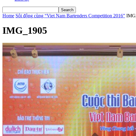
Home
Sôi động cùng “Viet Nam Bartenders Competition 2016”
IMG
IMG_1905