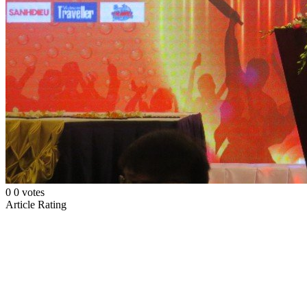
0
0
votes
Article Rating