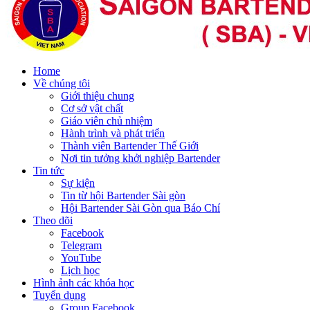
Home
Về chúng tôi
Giới thiệu chung
Cơ sở vật chất
Giáo viên chủ nhiệm
Hành trình và phát triển
Thành viên Bartender Thế Giới
Nơi tin tưởng khởi nghiệp Bartender
Tin tức
Sự kiện
Tin từ hội Bartender Sài gòn
Hội Bartender Sài Gòn qua Báo Chí
Theo dõi
Facebook
Telegram
YouTube
Lịch học
Hình ảnh các khóa học
Tuyển dụng
Group Facebook