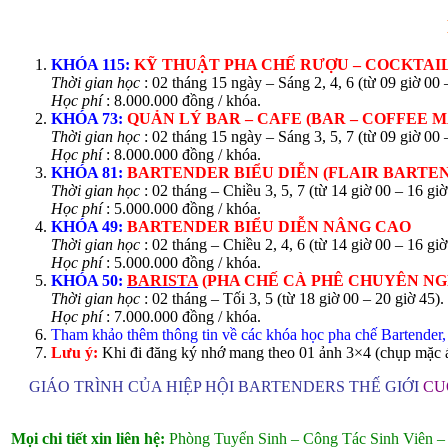
KHÓA 115:
KỸ THUẬT PHA CHẾ RƯỢU – COCKTAIL 
Thời gian học
: 02 tháng 15 ngày – Sáng 2, 4, 6 (từ 09 giờ 00 –
Học phí
: 8.000.000 đồng / khóa.
KHÓA 73:
QUẢN LÝ BAR – CAFE (BAR – COFFEE 
Thời gian học
: 02 tháng 15 ngày – Sáng 3, 5, 7 (từ 09 giờ 00 
Học phí
: 8.000.000 đồng / khóa.
KHÓA 81:
BARTENDER
BIỂU DIỄN (FLAIR BARTE
Thời gian học
: 02 tháng – Chiều 3, 5, 7 (từ 14 giờ 00 – 16 giờ
Học phí
: 5.000.000 đồng / khóa.
KHÓA 49:
BARTENDER
BIỂU DIỄN NÂNG CAO
Thời gian học
: 02 tháng – Chiều 2, 4, 6 (từ 14 giờ 00 – 16 giờ
Học phí
: 5.000.000 đồng / khóa.
KHÓA 50:
BARISTA
(PHA CHẾ CÀ PHÊ CHUYÊN NG
Thời gian học
: 02 tháng – Tối 3, 5 (từ 18 giờ 00 – 20 giờ 45).
Học phí
: 7.000.000 đồng / khóa.
Tham khảo thêm thông tin về các khóa học pha chế Bartender, 
Lưu ý:
Khi đi đăng ký nhớ mang theo 01 ảnh 3×4 (chụp mặc áo
GIÁO TRÌNH CỦA HIỆP HỘI BARTENDERS THẾ GIỚI
CU
Mọi chi tiết xin liên hệ:
Phòng Tuyển Sinh – Công Tác Sinh Viên 