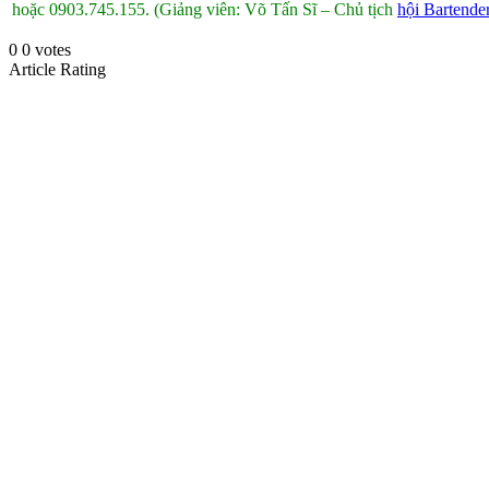
hoặc 0903.745.155.
(Giảng viên: Võ Tấn Sĩ – Chủ tịch
hội Bartende
0
0
votes
Article Rating