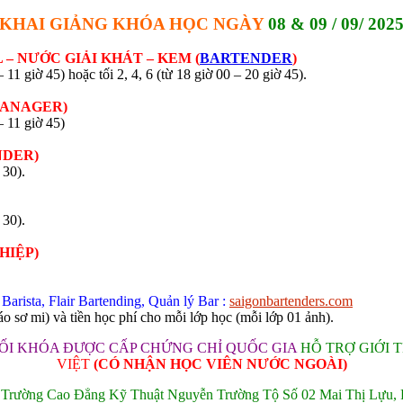
KHAI GIẢNG KHÓA HỌC NGÀY
08 & 09 / 09/ 202
– NƯỚC GIẢI KHÁT – KEM (
BARTENDER
)
 11 giờ 45) hoặc tối 2, 4, 6 (từ 18 giờ 00 – 20 giờ 45).
MANAGER)
– 11 giờ 45)
NDER)
 30).
 30).
HIỆP)
Barista, Flair Bartending, Quản lý Bar :
saigonbartenders.com
 sơ mi) và tiền học phí cho mỗi lớp học (mỗi lớp 01 ảnh).
ỐI KHÓA ĐƯỢC CẤP CHỨNG CHỈ QUỐC GIA
HỖ TRỢ GIỚI 
VIỆT
(CÓ NHẬN HỌC VIÊN NƯỚC NGOÀI)
– Trường Cao Đẳng Kỹ Thuật Nguyễn Trường Tộ
Số 02 Mai Thị Lựu,