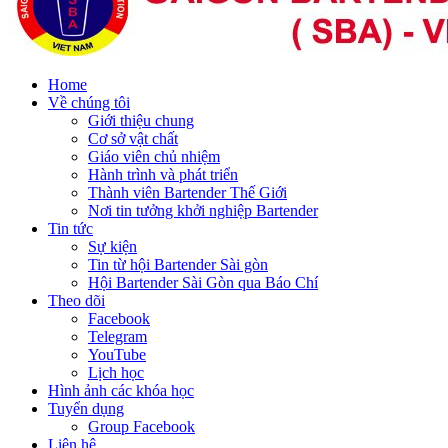
Home
Về chúng tôi
Giới thiệu chung
Cơ sở vật chất
Giáo viên chủ nhiệm
Hành trình và phát triển
Thành viên Bartender Thế Giới
Nơi tin tưởng khởi nghiệp Bartender
Tin tức
Sự kiện
Tin từ hội Bartender Sài gòn
Hội Bartender Sài Gòn qua Báo Chí
Theo dõi
Facebook
Telegram
YouTube
Lịch học
Hình ảnh các khóa học
Tuyển dụng
Group Facebook
Liên hệ