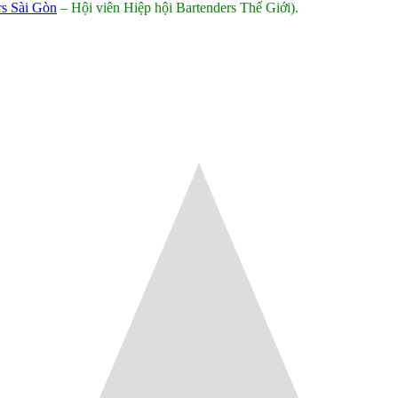
rs Sài Gòn
– Hội viên Hiệp hội Bartenders Thế Giới).