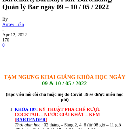
Quản lý Bar ngày 09 – 10 / 05 / 2022
By
Arrow Trần
-
Apr 12, 2022
170
0
TẠM NGƯNG KHAI GIẢNG KHÓA HỌC NGÀY
09 & 10 / 05 / 2022
(Học viên mồ côi cha hoặc mẹ do Covid-19 sẽ được miễn học
phí)
KHÓA 107:
KỸ THUẬT PHA CHẾ RƯỢU –
COCKTAIL – NƯỚC GIẢI KHÁT – KEM
(
BARTENDER
)
Thời gian học
: 02 tháng – Sáng 2, 4, 6 (từ 08 giờ – 11 giờ