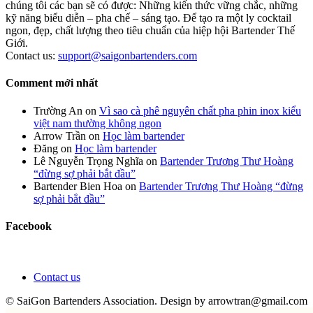
chúng tôi các bạn sẽ có được: Những kiến thức vững chắc, những
kỹ năng biểu diễn – pha chế – sáng tạo. Để tạo ra một ly cocktail
ngon, đẹp, chất lượng theo tiêu chuẩn của hiệp hội Bartender Thế
Giới.
Contact us:
support@saigonbartenders.com
Comment mới nhất
Trường An
on
Vì sao cà phê nguyên chất pha phin inox kiểu
việt nam thường không ngon
Arrow Trần
on
Học làm bartender
Đăng
on
Học làm bartender
Lê Nguyễn Trọng Nghĩa
on
Bartender Trương Thư Hoàng
“đừng sợ phải bắt đầu”
Bartender Bien Hoa
on
Bartender Trương Thư Hoàng “đừng
sợ phải bắt đầu”
Facebook
Contact us
© SaiGon Bartenders Association. Design by
arrowtran@gmail.com