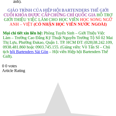
ảnh).
GIÁO TRÌNH CỦA HIỆP HỘI BARTENDERS THẾ GIỚI
CUỐI KHÓA ĐƯỢC CẤP CHỨNG CHỈ QUỐC GIA
HỖ TRỢ
GIỚI THIỆU VIỆC LÀM CHO HỌC VIÊN
HỌC SONG NGỮ
ANH – VIỆT
(CÓ NHẬN HỌC VIÊN NƯỚC NGOÀI)
Mọi chi tiết xin liên hệ:
Phòng Tuyển Sinh – Giới Thiệu Việc
Làm – Trường Cao Đẳng Kỹ Thuật Nguyễn Trường Tộ
Số 02 Mai
Thị Lựu, Phường Đakao, Quận 1. TP. HCM ĐT: (028)38.242.109,
0938.481.860 hoặc 0903.745.155.
(Giảng viên: Võ Tấn Sĩ – Chủ
tịch
hội Bartenders Sài Gòn
– Hội viên Hiệp hội Bartenders Thế
Giới).
0
0
votes
Article Rating