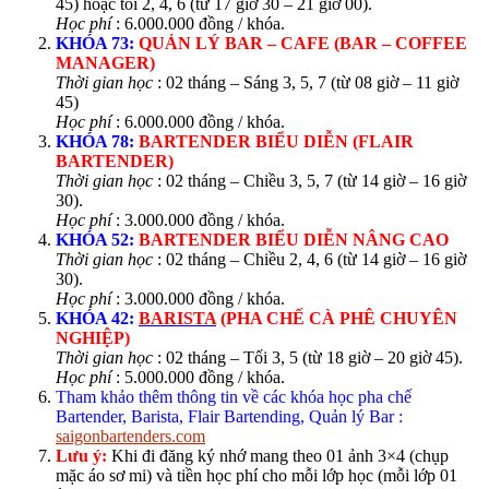
45) hoặc tối 2, 4, 6 (từ 17 giờ 30 – 21 giờ 00).
Học phí
: 6.000.000 đồng / khóa.
KHÓA 73:
QUẢN LÝ BAR – CAFE (BAR – COFFEE
MANAGER)
Thời gian học
: 02 tháng – Sáng 3, 5, 7 (từ 08 giờ – 11 giờ
45)
Học phí
: 6.000.000 đồng / khóa.
KHÓA 78:
BARTENDER
BIỂU DIỄN (FLAIR
BARTENDER)
Thời gian học
: 02 tháng – Chiều 3, 5, 7 (từ 14 giờ – 16 giờ
30).
Học phí
: 3.000.000 đồng / khóa.
KHÓA 52:
BARTENDER
BIỂU DIỄN NÂNG CAO
Thời gian học
: 02 tháng – Chiều 2, 4, 6 (từ 14 giờ – 16 giờ
30).
Học phí
: 3.000.000 đồng / khóa.
KHÓA 42:
BARISTA
(PHA CHẾ CÀ PHÊ CHUYÊN
NGHIỆP)
Thời gian học
: 02 tháng – Tối 3, 5 (từ 18 giờ – 20 giờ 45).
Học phí
: 5.000.000 đồng / khóa.
Tham khảo thêm thông tin về các khóa học pha chế
Bartender, Barista, Flair Bartending, Quản lý Bar :
saigonbartenders.com
Lưu ý:
Khi đi đăng ký nhớ mang theo 01 ảnh 3×4 (chụp
mặc áo sơ mi) và tiền học phí cho mỗi lớp học (mỗi lớp 01