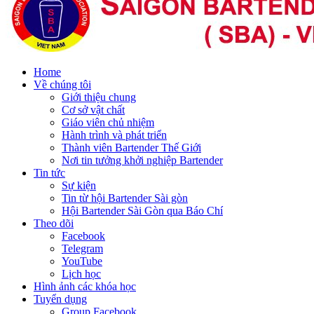
Home
Về chúng tôi
Giới thiệu chung
Cơ sở vật chất
Giáo viên chủ nhiệm
Hành trình và phát triển
Thành viên Bartender Thế Giới
Nơi tin tưởng khởi nghiệp Bartender
Tin tức
Sự kiện
Tin từ hội Bartender Sài gòn
Hội Bartender Sài Gòn qua Báo Chí
Theo dõi
Facebook
Telegram
YouTube
Lịch học
Hình ảnh các khóa học
Tuyển dụng
Group Facebook