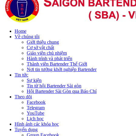
Home
Về chúng tôi
Giới thiệu chung
Cơ sở vật chất
Giáo viên chủ nhiệm
Hành trình và phát triển
Thành viên Bartender Thế Giới
Nơi tin tưởng khởi nghiệp Bartender
Tin tức
Sự kiện
Tin từ hội Bartender Sài gòn
Hội Bartender Sài Gòn qua Báo Chí
Theo dõi
Facebook
Telegram
YouTube
Lịch học
Hình ảnh các khóa học
Tuyển dụng
Group Facebook