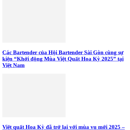
Các Bartender của Hội Bartender Sài Gòn cùng sự
kiện “Khởi động Mùa Việt Quất Hoa Kỳ 2025” tại
Việt Nam
Việt quất Hoa Kỳ đã trở lại với mùa vụ mới 2025 –