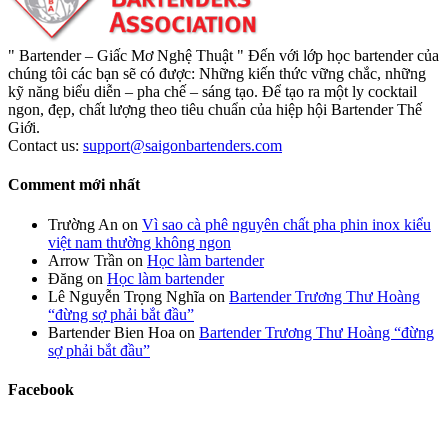
" Bartender – Giấc Mơ Nghệ Thuật " Đến với lớp học bartender của
chúng tôi các bạn sẽ có được: Những kiến thức vững chắc, những
kỹ năng biểu diễn – pha chế – sáng tạo. Để tạo ra một ly cocktail
ngon, đẹp, chất lượng theo tiêu chuẩn của hiệp hội Bartender Thế
Giới.
Contact us:
support@saigonbartenders.com
Comment mới nhất
Trường An
on
Vì sao cà phê nguyên chất pha phin inox kiểu
việt nam thường không ngon
Arrow Trần
on
Học làm bartender
Đăng
on
Học làm bartender
Lê Nguyễn Trọng Nghĩa
on
Bartender Trương Thư Hoàng
“đừng sợ phải bắt đầu”
Bartender Bien Hoa
on
Bartender Trương Thư Hoàng “đừng
sợ phải bắt đầu”
Facebook