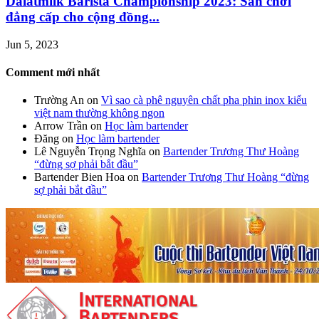
Dalatmilk Barista Championship 2023: Sân chơi
đẳng cấp cho cộng đồng...
Jun 5, 2023
Comment mới nhất
Trường An
on
Vì sao cà phê nguyên chất pha phin inox kiểu
việt nam thường không ngon
Arrow Trần
on
Học làm bartender
Đăng
on
Học làm bartender
Lê Nguyễn Trọng Nghĩa
on
Bartender Trương Thư Hoàng
“đừng sợ phải bắt đầu”
Bartender Bien Hoa
on
Bartender Trương Thư Hoàng “đừng
sợ phải bắt đầu”