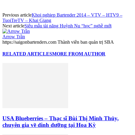
Previous article
Khoi nghiep Bartender 2014 – VTV – HTV9 –
TuoiTreTV – Khai Giang
Next article
Siêu mẫu tài năng Huỳnh Nu “học” nghề mới
Arrow Trần
https://saigonbartenders.com Thành viên ban quản trị SBA
RELATED ARTICLES
MORE FROM AUTHOR
USA Blueberries – Thạc sĩ Bùi Thị Minh Thủy,
chuyên gia về dinh dưỡng tại Hoa Kỳ