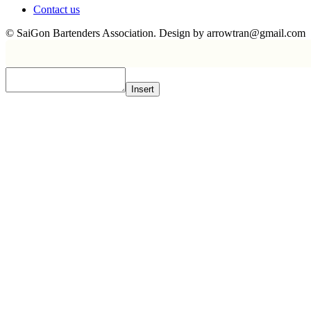
Contact us
© SaiGon Bartenders Association. Design by
arrowtran@gmail.com
Insert