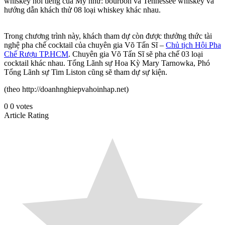
whiskey nổi tiếng của Mỹ như: bourbon và Tennessee whiskey và
hướng dẫn khách thử 08 loại whiskey khác nhau.
Trong chương trình này, khách tham dự còn được thưởng thức tài
nghệ pha chế cocktail của chuyên gia Võ Tấn Sĩ –
Chủ tịch Hội Pha
Chế Rượu TP.HCM
. Chuyên gia Võ Tấn Sĩ sẽ pha chế 03 loại
cocktail khác nhau. Tổng Lãnh sự Hoa Kỳ Mary Tarnowka, Phó
Tổng Lãnh sự Tim Liston cũng sẽ tham dự sự kiện.
(theo http://doanhnghiepvahoinhap.net)
0
0
votes
Article Rating