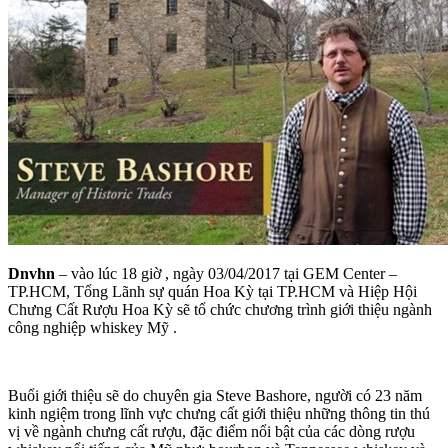
Dnvhn
– vào lúc 18 giờ , ngày 03/04/2017 tại GEM Center –
TP.HCM, Tổng Lãnh sự quán Hoa Kỳ tại TP.HCM và Hiệp Hội
Chưng Cất Rượu Hoa Kỳ sẽ tổ chức chương trình giới thiệu ngành
công nghiệp whiskey Mỹ .
Buổi giới thiệu sẽ do chuyên gia Steve Bashore, người có 23 năm
kinh ngiệm trong lĩnh vực chưng cất giới thiệu những thông tin thú
vị về ngành chưng cất rượu, đặc điểm nổi bật của các dòng rượu