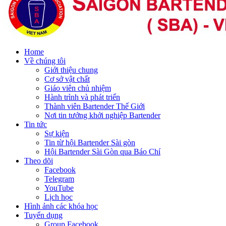
Home
Về chúng tôi
Giới thiệu chung
Cơ sở vật chất
Giáo viên chủ nhiệm
Hành trình và phát triển
Thành viên Bartender Thế Giới
Nơi tin tưởng khởi nghiệp Bartender
Tin tức
Sự kiện
Tin từ hội Bartender Sài gòn
Hội Bartender Sài Gòn qua Báo Chí
Theo dõi
Facebook
Telegram
YouTube
Lịch học
Hình ảnh các khóa học
Tuyển dụng
Group Facebook