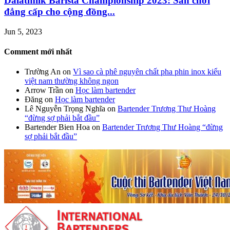
Dalatmilk Barista Championship 2023: Sân chơi
đẳng cấp cho cộng đồng...
Jun 5, 2023
Comment mới nhất
Trường An
on
Vì sao cà phê nguyên chất pha phin inox kiểu
việt nam thường không ngon
Arrow Trần
on
Học làm bartender
Đăng
on
Học làm bartender
Lê Nguyễn Trọng Nghĩa
on
Bartender Trương Thư Hoàng
“đừng sợ phải bắt đầu”
Bartender Bien Hoa
on
Bartender Trương Thư Hoàng “đừng
sợ phải bắt đầu”